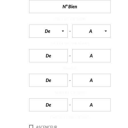
N
T
É
R
SALLES DE BAIN
I
E
De
A
U
R
TAILLE DU BIEN
(M²)
C
O
N
C
I
ANNÉE
E
R
G
E
R
I
SUPERFCIE
(M²)
E
&
R
E
L
CARACTÉRISTIQUES
O
C
A
ASCENCEUR