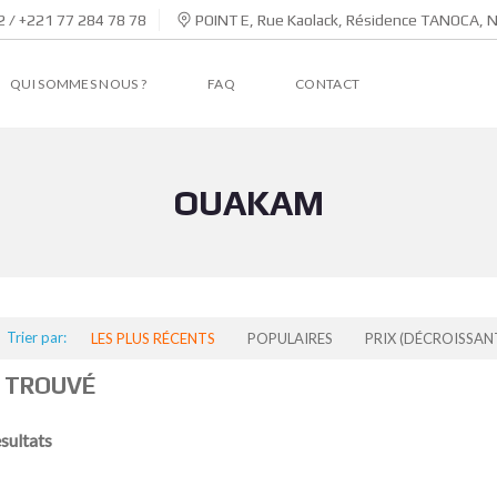
 / +221 77 284 78 78
POINT E, Rue Kaolack, Résidence TANOCA, 
QUI SOMMES NOUS ?
FAQ
CONTACT
OUAKAM
Trier par:
LES PLUS RÉCENTS
POPULAIRES
PRIX (DÉCROISSAN
 TROUVÉ
esultats