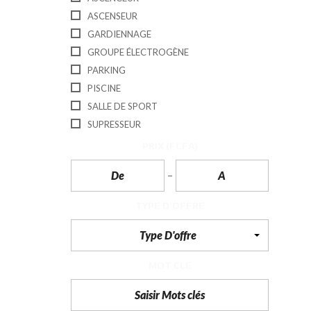
T
ASCENSEUR
I
O
GARDIENNAGE
N
GROUPE ÉLECTROGÈNE
C
PARKING
O
PISCINE
M
M
SALLE DE SPORT
U
N
SUPRESSEUR
I
C
PRIX
(FCFA)
A
T
I
O
N
TYPE D'OFFRE
&
P
U
Type D'offre
B
L
I
MOT CLÉ
C
I
T
É