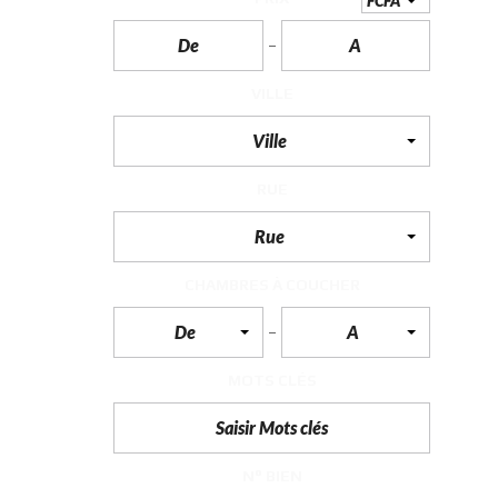
FCFA
F
I
S
VILLE
C
A
L
Ville
I
T
É
RUE
&
C
O
Rue
N
S
E
CHAMBRES À COUCHER
I
L
De
A
D
MOTS CLÉS
E
S
I
G
N
D
N° BIEN
’
I