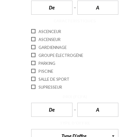
N
T
É
R
CARACTÉRISTIQUES
I
E
ASCENCEUR
U
R
ASCENSEUR
GARDIENNAGE
C
GROUPE ÉLECTROGÈNE
O
N
PARKING
C
I
PISCINE
E
R
SALLE DE SPORT
G
SUPRESSEUR
E
R
PRIX
(FCFA)
I
E
&
R
E
L
TYPE D'OFFRE
O
C
A
Type D'offre