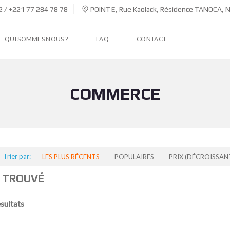
 / +221 77 284 78 78
POINT E, Rue Kaolack, Résidence TANOCA, 
QUI SOMMES NOUS ?
FAQ
CONTACT
COMMERCE
Trier par:
LES PLUS RÉCENTS
POPULAIRES
PRIX (DÉCROISSAN
 TROUVÉ
esultats