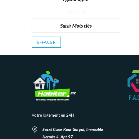
T
I
O
MOT CLÉ
N
C
O
M
EFFACER
M
U
N
I
C
A
T
I
O
N
&
P
U
B
L
Votre logement en 24H
I
C
I
Sacré Cœur Keur Gorgui, Immeuble
T
É
Hermès 4, Apt 97