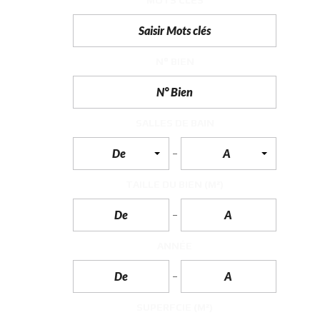
MOTS CLÉS
F
I
S
C
N° BIEN
A
L
I
T
É
SALLES DE BAIN
&
C
O
De
A
N
S
E
TAILLE DU BIEN
(M²)
I
L
D
E
ANNÉE
S
I
G
N
D
SUPERFCIE
(M²)
’
I