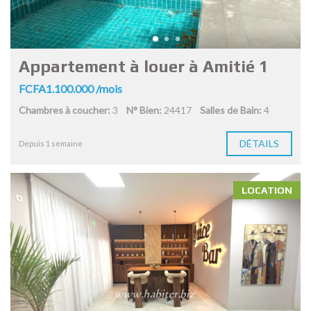
Appartement à louer à Amitié 1
FCFA1.100.000 /mois
Chambres à coucher:
3
N° Bien:
24417
Salles de Bain:
4
DÉTAILS
Depuis 1 semaine
LOCATION