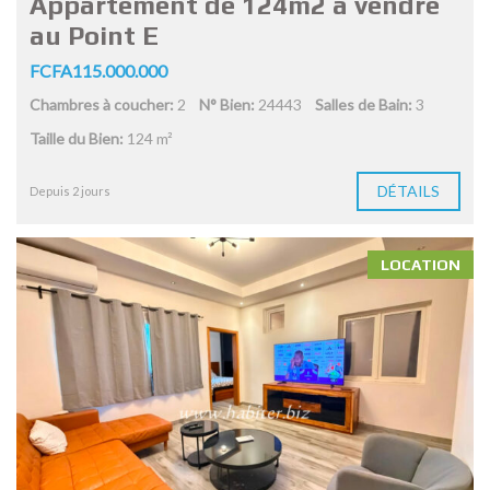
Appartement de 124m2 à vendre
au Point E
FCFA115.000.000
Chambres à coucher:
2
N° Bien:
24443
Salles de Bain:
3
Taille du Bien:
124 m²
DÉTAILS
Depuis 2 jours
LOCATION