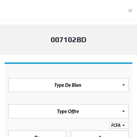
≡
007102BD
TYPE DE BIEN
Type De Bien
TYPE OFFRE
Type Offre
PRIX
FCFA