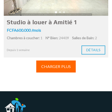
Studio à louer à Amitié 1
FCFA600.000 /mois
Chambres à coucher:
1
N° Bien:
24409
Salles de Bain:
2
DÉTAILS
Depuis 1 semaine
CHARGER PLUS