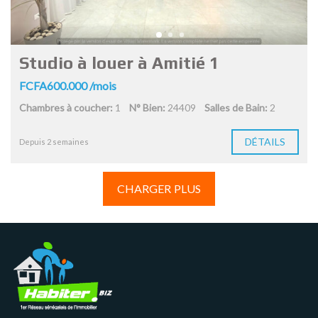
Studio à louer à Amitié 1
FCFA600.000 /mois
Chambres à coucher:
1
N° Bien:
24409
Salles de Bain:
2
DÉTAILS
Depuis 2 semaines
CHARGER PLUS