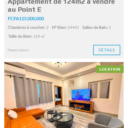
Appartement de 124m2 à vendre
au Point E
FCFA115.000.000
Chambres à coucher:
2
N° Bien:
24443
Salles de Bain:
3
Taille du Bien:
124 m²
DÉTAILS
Depuis 6 jours
LOCATION