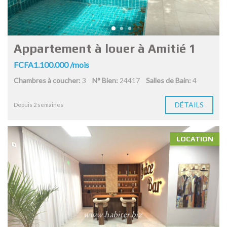
Appartement à louer à Amitié 1
FCFA1.100.000 /mois
Chambres à coucher:
3
N° Bien:
24417
Salles de Bain:
4
DÉTAILS
Depuis 2 semaines
LOCATION