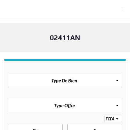
≡
02411AN
TYPE DE BIEN
Type De Bien
TYPE OFFRE
Type Offre
PRIX
FCFA