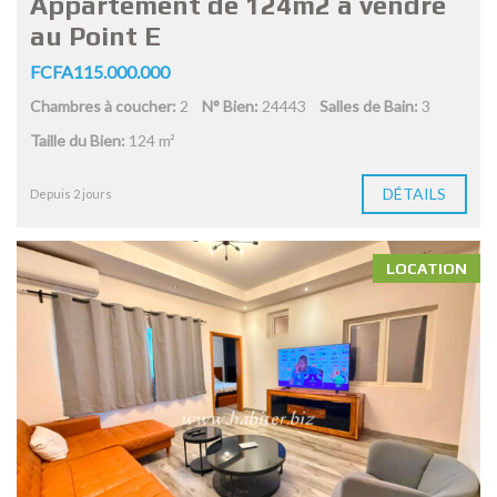
Appartement de 124m2 à vendre
au Point E
FCFA115.000.000
Chambres à coucher:
2
N° Bien:
24443
Salles de Bain:
3
Taille du Bien:
124 m²
DÉTAILS
Depuis 2 jours
LOCATION