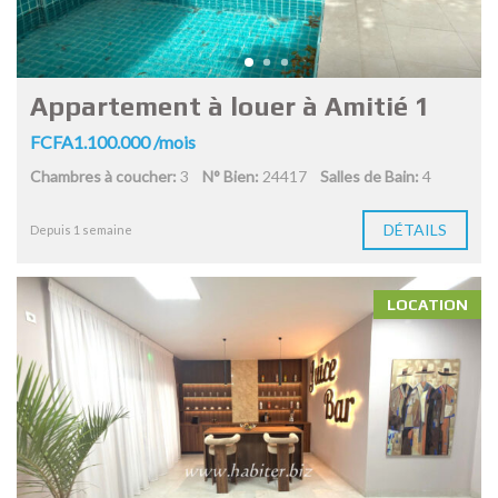
Appartement à louer à Amitié 1
FCFA1.100.000 /mois
Chambres à coucher:
3
N° Bien:
24417
Salles de Bain:
4
DÉTAILS
Depuis 1 semaine
LOCATION