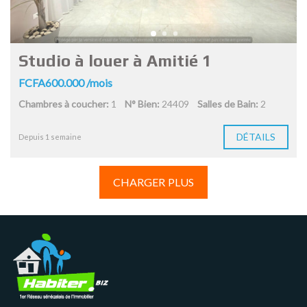
Studio à louer à Amitié 1
FCFA600.000 /mois
Chambres à coucher:
1
N° Bien:
24409
Salles de Bain:
2
DÉTAILS
Depuis 1 semaine
CHARGER PLUS