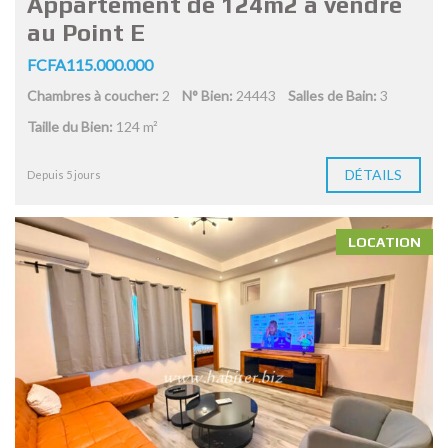
Appartement de 124m2 à vendre
au Point E
FCFA115.000.000
Chambres à coucher:
2
N° Bien:
24443
Salles de Bain:
3
Taille du Bien:
124 m²
DÉTAILS
Depuis 5 jours
LOCATION