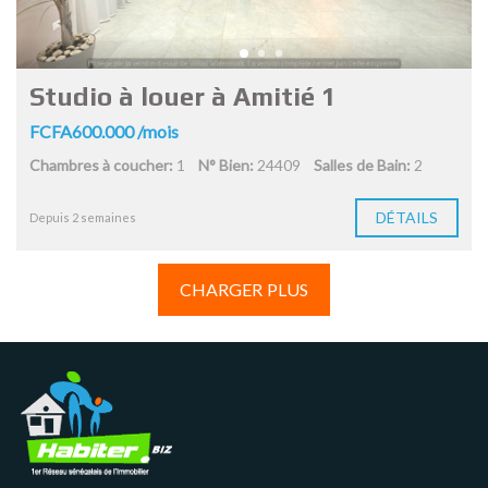
Studio à louer à Amitié 1
FCFA600.000 /mois
Chambres à coucher:
1
N° Bien:
24409
Salles de Bain:
2
DÉTAILS
Depuis 2 semaines
CHARGER PLUS