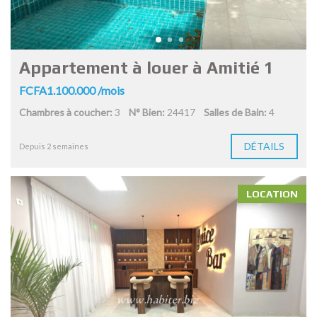
Appartement à louer à Amitié 1
FCFA1.100.000 /mois
Chambres à coucher:
3
N° Bien:
24417
Salles de Bain:
4
DÉTAILS
Depuis 2 semaines
LOCATION