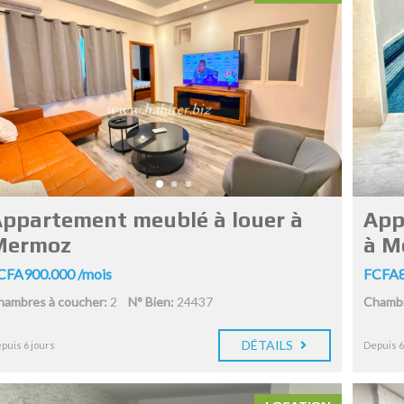
ppartement meublé à louer à
App
Mermoz
à M
CFA900.000 /mois
FCFA8
hambres à coucher:
2
N° Bien:
24437
Chambr
DÉTAILS
puis 6 jours
Depuis 6