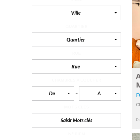
Ville
F
I
S
QUARTIER
C
A
L
Quartier
I
T
É
RUE
&
C
O
Rue
N
S
A
E
CHAMBRES À COUCHER
I
L
De
A
F
D
C
MOTS CLÉS
E
S
I
De
G
N
D
N° BIEN
’
I