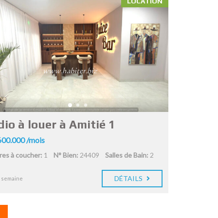
LOCATION
io à louer à Amitié 1
00.000 /mois
es à coucher:
1
N° Bien:
24409
Salles de Bain:
2
DÉTAILS
1 semaine