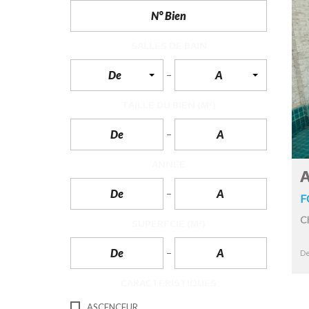
N
T
É
R
SALLES DE BAIN
I
E
De
A
U
R
TAILLE DU BIEN
(M²)
C
O
N
C
I
ANNÉE
E
A
R
G
F
E
R
C
I
SUPERFCIE
(M²)
E
&
R
De
E
L
CARACTÉRISTIQUES
O
C
A
ASCENCEUR