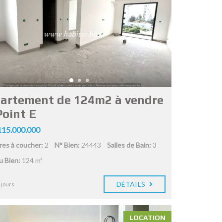
artement de 124m2 à vendre
Point E
15.000.000
es à coucher:
2
N° Bien:
24443
Salles de Bain:
3
du Bien:
124 m²
DÉTAILS
 jours
LOCATION