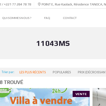
 / +221 77 284 78 78
POINT E, Rue Kaolack, Résidence TANOCA, 
QUI SOMMES NOUS ?
FAQ
CONTACT
11043MS
Trier par:
LES PLUS RÉCENTS
POPULAIRES
PRIX (DÉCROISSAN
8 TROUVÉ
VENTE