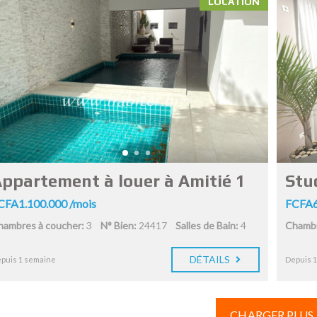
LOCATION
ppartement à louer à Amitié 1
Stud
CFA1.100.000 /mois
FCFA6
hambres à coucher:
3
N° Bien:
24417
Salles de Bain:
4
Chambr
DÉTAILS
puis 1 semaine
Depuis 
CHARGER PLUS