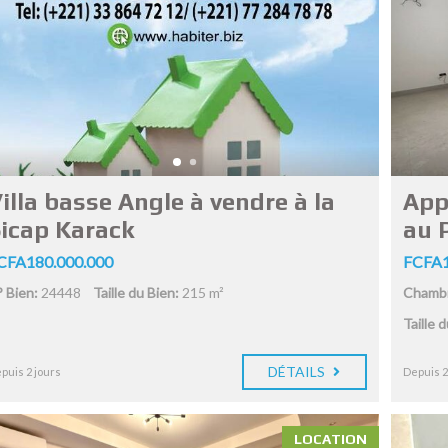
illa basse Angle à vendre à la
App
icap Karack
au 
CFA180.000.000
FCFA1
 Bien:
24448
Taille du Bien:
215 m²
Chambr
Taille 
DÉTAILS
puis 2 jours
Depuis 2
LOCATION