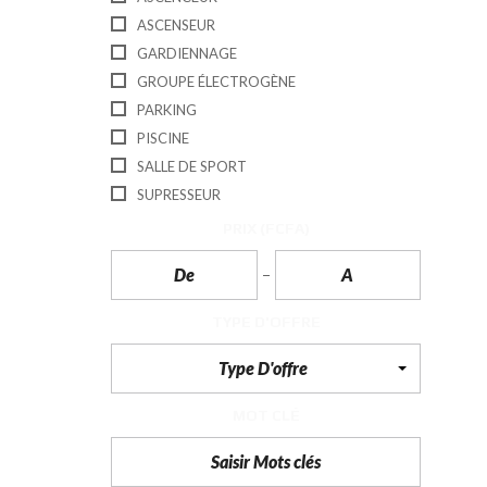
T
ASCENSEUR
I
O
GARDIENNAGE
N
GROUPE ÉLECTROGÈNE
C
PARKING
O
PISCINE
M
M
SALLE DE SPORT
U
N
SUPRESSEUR
I
C
PRIX
(FCFA)
A
T
I
O
N
TYPE D'OFFRE
&
P
U
Type D'offre
B
L
I
MOT CLÉ
C
I
T
É