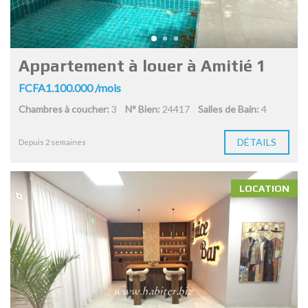
Appartement à louer à Amitié 1
FCFA1.100.000 /mois
Chambres à coucher:
3
N° Bien:
24417
Salles de Bain:
4
DÉTAILS
Depuis 2 semaines
LOCATION