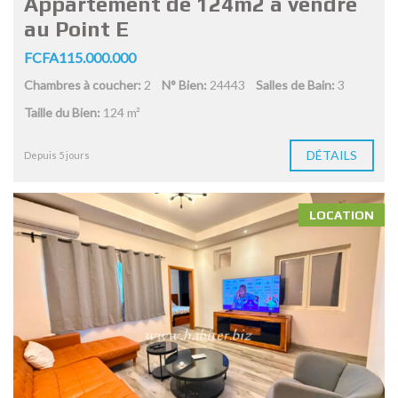
Appartement de 124m2 à vendre
au Point E
FCFA115.000.000
Chambres à coucher:
2
N° Bien:
24443
Salles de Bain:
3
Taille du Bien:
124 m²
DÉTAILS
Depuis 5 jours
LOCATION