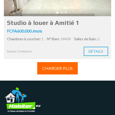
Studio à louer à Amitié 1
FCFA600.000 /mois
Chambres à coucher:
1
N° Bien:
24409
Salles de Bain:
2
DÉTAILS
Depuis 2 semaines
CHARGER PLUS