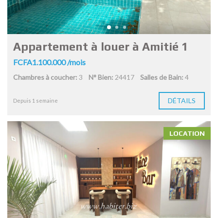
Appartement à louer à Amitié 1
FCFA1.100.000 /mois
Chambres à coucher:
3
N° Bien:
24417
Salles de Bain:
4
DÉTAILS
Depuis 1 semaine
LOCATION