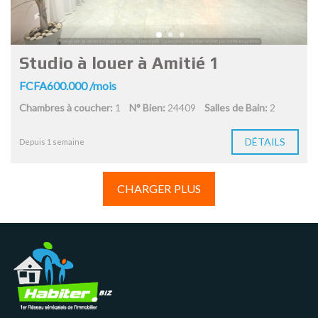
Studio à louer à Amitié 1
FCFA600.000 /mois
Chambres à coucher:
1
N° Bien:
24409
Salles de Bain:
2
DÉTAILS
Depuis 1 semaine
CHARGER PLUS