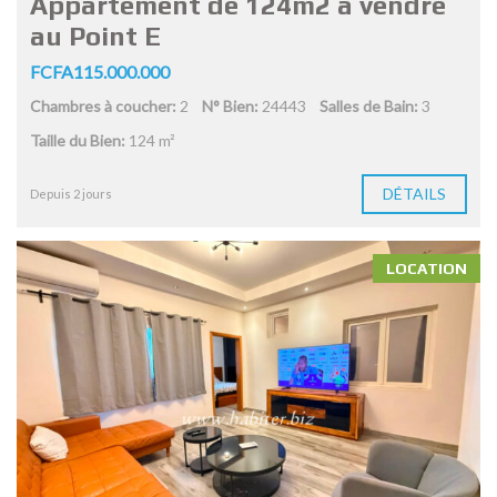
Appartement de 124m2 à vendre
au Point E
FCFA115.000.000
Chambres à coucher:
2
N° Bien:
24443
Salles de Bain:
3
Taille du Bien:
124 m²
DÉTAILS
Depuis 2 jours
LOCATION