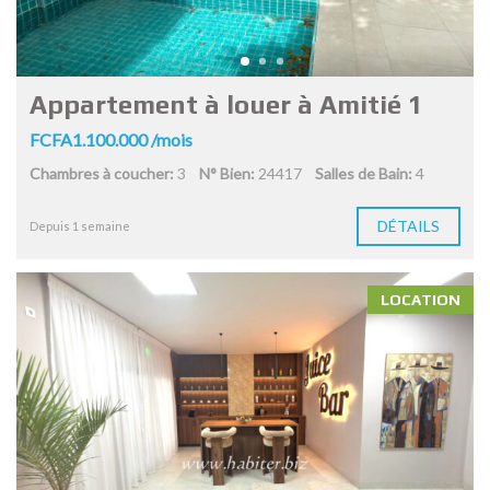
Appartement à louer à Amitié 1
FCFA1.100.000 /mois
Chambres à coucher:
3
N° Bien:
24417
Salles de Bain:
4
DÉTAILS
Depuis 1 semaine
LOCATION