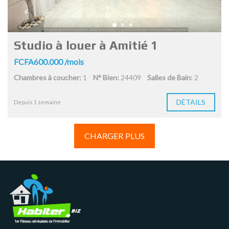
Studio à louer à Amitié 1
FCFA600.000 /mois
Chambres à coucher:
1
N° Bien:
24409
Salles de Bain:
2
DÉTAILS
Depuis 1 semaine
CHARGER PLUS