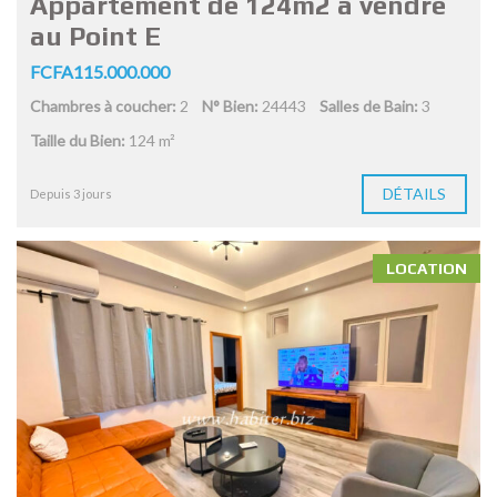
Appartement de 124m2 à vendre
au Point E
FCFA115.000.000
Chambres à coucher:
2
N° Bien:
24443
Salles de Bain:
3
Taille du Bien:
124 m²
DÉTAILS
Depuis 3 jours
LOCATION