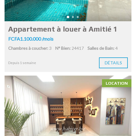
Appartement à louer à Amitié 1
FCFA1.100.000 /mois
Chambres à coucher:
3
N° Bien:
24417
Salles de Bain:
4
DÉTAILS
Depuis 1 semaine
LOCATION