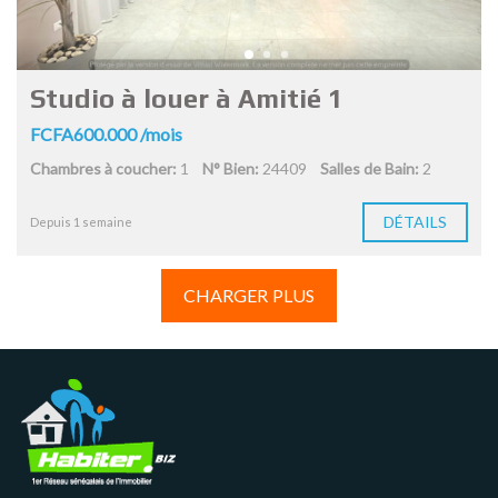
Studio à louer à Amitié 1
FCFA600.000 /mois
Chambres à coucher:
1
N° Bien:
24409
Salles de Bain:
2
DÉTAILS
Depuis 1 semaine
CHARGER PLUS