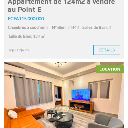
Appartement de 124m2 à vendre
au Point E
FCFA115.000.000
Chambres à coucher:
2
N° Bien:
24443
Salles de Bain:
3
Taille du Bien:
124 m²
DÉTAILS
Depuis 2 jours
LOCATION