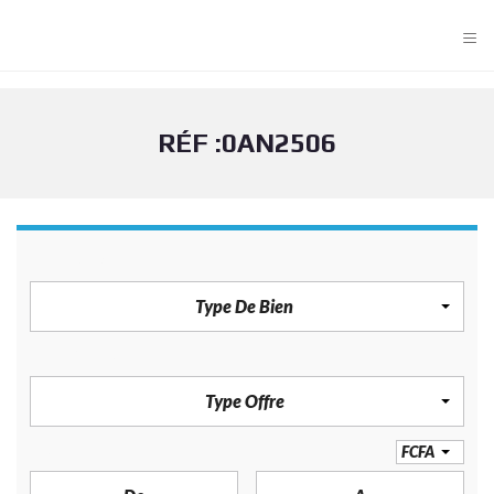
≡
RÉF :0AN2506
TYPE DE BIEN
Type De Bien
TYPE OFFRE
Type Offre
PRIX
FCFA