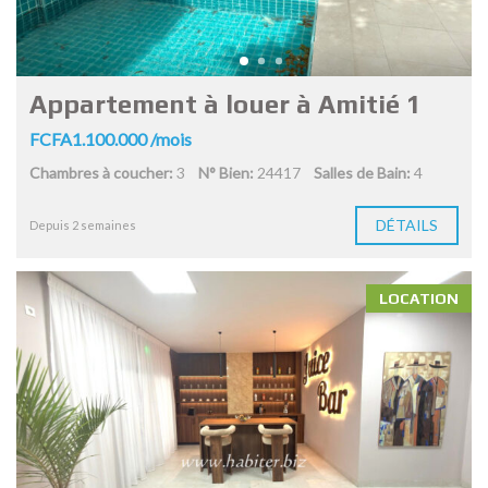
Appartement à louer à Amitié 1
FCFA1.100.000 /mois
Chambres à coucher:
3
N° Bien:
24417
Salles de Bain:
4
DÉTAILS
Depuis 2 semaines
LOCATION