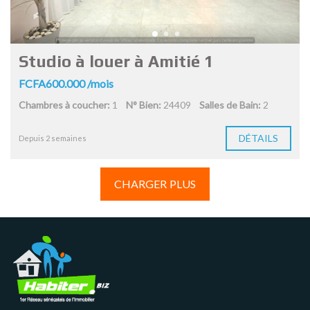
Studio à louer à Amitié 1
FCFA600.000 /mois
Chambres à coucher:
1
N° Bien:
24409
Salles de Bain:
2
DÉTAILS
Depuis 2 semaines
CHARGER PLUS