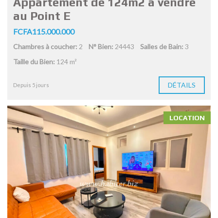
Appartement de 124m2 à vendre
au Point E
FCFA115.000.000
Chambres à coucher:
2
N° Bien:
24443
Salles de Bain:
3
Taille du Bien:
124 m²
DÉTAILS
Depuis 5 jours
LOCATION