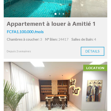
Appartement à louer à Amitié 1
FCFA1.100.000 /mois
Chambres à coucher:
3
N° Bien:
24417
Salles de Bain:
4
DÉTAILS
Depuis 2 semaines
LOCATION