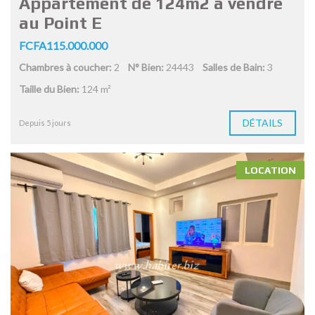
Appartement de 124m2 à vendre
au Point E
FCFA115.000.000
Chambres à coucher:
2
N° Bien:
24443
Salles de Bain:
3
Taille du Bien:
124 m²
DÉTAILS
Depuis 5 jours
LOCATION