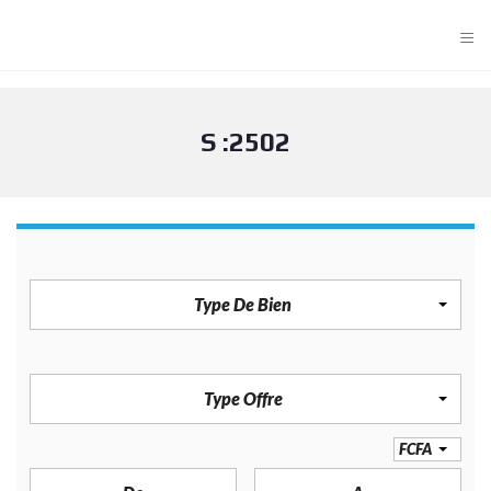
≡
S :2502
TYPE DE BIEN
Type De Bien
TYPE OFFRE
Type Offre
PRIX
FCFA