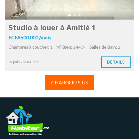
Studio à louer à Amitié 1
FCFA600.000 /mois
Chambres à coucher:
1
N° Bien:
24409
Salles de Bain:
2
DÉTAILS
Depuis 2 semaines
CHARGER PLUS