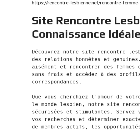
https://rencontre-lesbienne.net/rencontre-femme
N
T
É
Site Rencontre Lesb
R
I
E
Connaissance Idéal
U
R
Découvrez notre site rencontre lesb
C
O
des relations honnêtes et genuines.
N
aisément et rencontrer des femmes q
C
I
sans frais et accédez à des profils
E
R
correspondances. 

G
E
R
Que vous cherchiez l'amour de votre
I
le monde lesbien, notre site rencon
E
&
sécurisées et stimulantes. Servez-v
R
vos recherches et déterminer exacte
E
L
de membres actifs, les opportunités
O
C
A