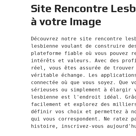
Site Rencontre Lesb
F
I
à votre Image
S
C
A
L
Découvrez notre site rencontre lesb
I
T
lesbienne voulant de construire des
É
plateforme fiable où vous pouvez re
&
C
intérêts et valeurs. Avec des profi
O
réel, vous êtes assurée de trouver 
N
S
véritable échange. Les applications
E
I
connectée où que vous soyez. Que vo
L
sérieuses ou simplement à élargir v
lesbienne est l'endroit idéal. Grâc
D
facilement et explorez des milliers
E
S
définir vos choix et permettez à no
I
G
qui vous correspondent. Ne ratez pa
N
D
’
I