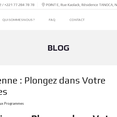
 / +221 77 284 78 78
POINT E, Rue Kaolack, Résidence TANOCA, 
QUI SOMMES NOUS ?
FAQ
CONTACT
BLOG
enne : Plongez dans Votre
es
ux Programmes