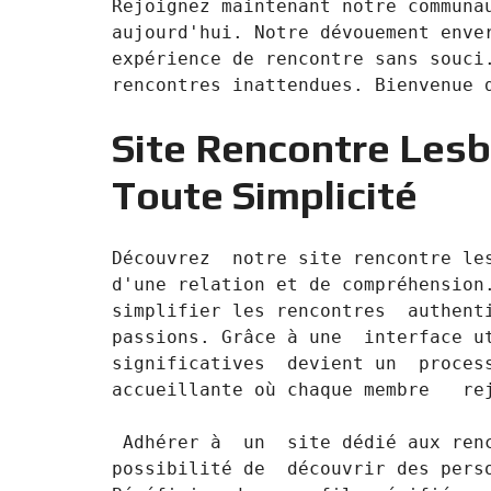
Rejoignez maintenant notre communau
T
I
aujourd'hui. Notre dévouement enver
O
expérience de rencontre sans souci.
N
C
O
Site Rencontre Lesbi
M
M
U
Toute Simplicité
N
I
C
A
Découvrez  notre site rencontre les
T
I
d'une relation et de compréhension.
O
N
simplifier les rencontres  authenti
&
passions. Grâce à une  interface ut
P
U
significatives  devient un  process
B
accueillante où chaque membre   rej
L
I
C
 Adhérer à  un  site dédié aux rencontres lesbiennes  spécifique  vous  offre la 
I
T
possibilité de  découvrir des perso
É