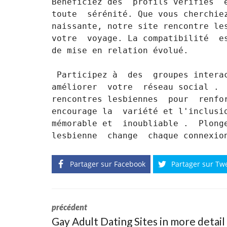
Bénéficiez des  profils vérifiés  e
toute  sérénité. Que vous cherchiez
naissante, notre site rencontre les
votre  voyage. La compatibilité  es
de mise en relation évolué.

 Participez à  des  groupes interactifs et à des  rencontres spéciales pour  
améliorer  votre  réseau social .  
rencontres lesbiennes  pour  renfor
encourage la  variété et l'inclusio
mémorable et  inoubliable .  Plonge
lesbienne  change  chaque connexio
Partager sur Facebook
Partager sur Tw
précédent
Gay Adult Dating Sites in more detail