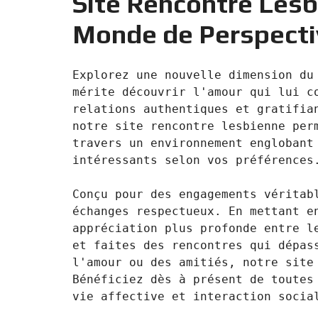
Site Rencontre Lesb
Y
N
B
T
D
Monde de Perspecti
U
E
I
R
R
C
E
R
A
A
Explorez une nouvelle dimension du 
U
I
R
N
É
mérite découvrir l'amour qui lui co
N
relations authentiques et gratifian
C
O
O
C
V
notre site rencontre lesbienne perm
M
O
A
M
M
travers un environnement englobant 
T
E
M
I
intéressants selon vos préférences.
R
E
O
C
R
N
E
C
&
Conçu pour des engagements véritabl
E
C
O
échanges respectueux. En mettant en
I
N
M
I
appréciation plus profonde entre le
S
M
M
T
et faites des rencontres qui dépass
E
M
R
U
E
U
l'amour ou des amitiés, notre site 
B
U
C
Bénéficiez dès à présent de toutes 
L
B
T
E
L
I
E
O
N