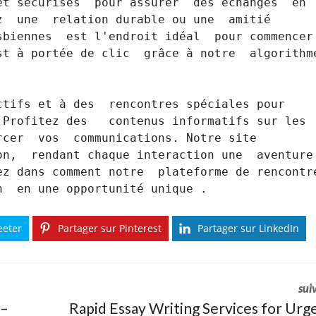
t sécurisés  pour assurer  des échanges  en 
  une  relation durable ou une  amitié 
biennes  est l'endroit idéal  pour commencer  
t à portée de clic  grâce à notre  algorithme
Profitez des   contenus informatifs sur les 
cer  vos  communications. Notre site  
n,  rendant chaque interaction une  aventure 
z dans comment notre  plateforme de rencontre
n  en une opportunité unique .
eeter
Partager sur Pinterest
Partager sur LinkedIn
sui
 –
Rapid Essay Writing Services for Urg