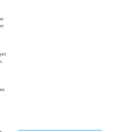
ые
ет
ует
в,
 на
в