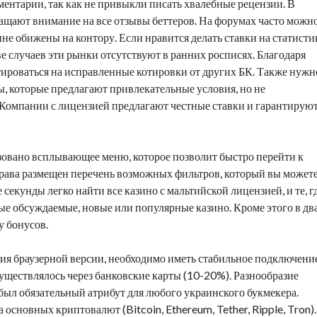
ентарии, так как не привыкли писать хвалебные рецензии. В
ащают внимание на все отзывы беттеров. На форумах часто можн
не обижены на контору. Если нравится делать ставки на статисти
е случаев эти рынки отсутствуют в ранних росписях. Благодаря
ироваться на исправленные котировки от других БК. Также нужн
ры, которые предлагают привлекательные условия, но не
Компании с лицензией предлагают честные ставки и гарантирую
изовано всплывающее меню, которое позволит быстро перейти к
рава размещен перечень возможных фильтров, который вы может
секунды легко найти все казино с мальтийской лицензией, и те, г
ые обсуждаемые, новые или популярные казино. Кроме этого в дв
у бонусов.
ия браузерной версии, необходимо иметь стабильное подключени
уществлялось через банковские карты (10-20%). Разнообразие
был обязательный атрибут для любого украинского букмекера.
новных криптовалют (Bitcoin, Ethereum, Tether, Ripple, Tron).