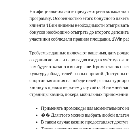
Y
N
B
T
D
На официальном сайте предусмотрена возможность 
U
E
I
программу. Особенностью этого бонусного пакета
R
R
C
E
R
клиента 1Вин лишены необходимости отыгрывать 
A
A
U
I
R
бонусов необходимо отыграть до второго депозита
N
É
участники соблюдали правила площадки. 1Win раб
N
C
O
O
C
V
Требуемые данные включают ваше имя, дату рожден
M
O
A
M
M
T
создания логина и пароля для входа в учётную запи
E
M
I
вам будет отказано в выигрыше. Кроме ставок на с
R
E
O
C
R
N
культуру, обладателей разных премий. Доступны с
E
C
&
E
C
спортивная линия на победителей разных турниро
O
кнопку в правом верхнем углу сайта. В нижней ч
I
N
M
I
S
страницы казино, покера, мобильных приложений
M
M
T
E
M
R
U
E
U
Применять промокоды для моментального на
B
U
C
L
B
�� Для этого можно выбрать любой платежн
T
E
L
I
В таком случае казино предоставляет доступ 
E
O
N
Также доступна зона симуляторов спорта, гд