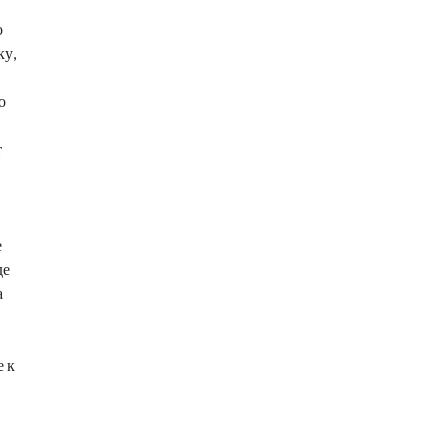
о
ку,
о
т
е
де
а
е к