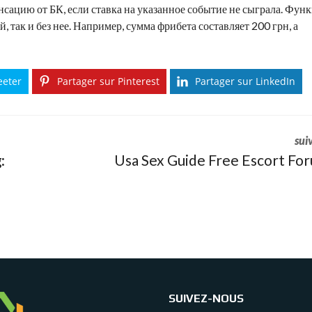
сацию от БК, если ставка на указанное событие не сыграла. Фун
 так и без нее. Например, сумма фрибета составляет 200 грн, а
eeter
Partager sur Pinterest
Partager sur LinkedIn
sui
:
Usa Sex Guide Free Escort Fo
SUIVEZ-NOUS