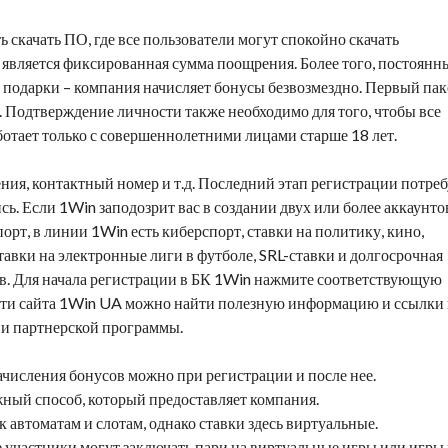
скачать ПО, где все пользователи могут спокойно скачать
 является фиксированная сумма поощрения. Более того, постоянн
подарки – компания начисляет бонусы безвозмездно. Первый пак
. Подтверждение личности также необходимо для того, чтобы все
отает только с совершеннолетними лицами старше 18 лет.
ия, контактный номер и т.д. Последний этап регистрации потреб
сь. Если 1Win заподозрит вас в создании двух или более аккаунто
порт, в линии 1Win есть киберспорт, ставки на политику, кино,
тавки на электронные лиги в футболе, SRL-ставки и долгосрочная
в. Для начала регистрации в БК 1Win нажмите соответствующую
асти сайта 1Win UA можно найти полезную информацию и ссылки
 и партнерской программы.
числения бонусов можно при регистрации и после нее.
ый способ, который предоставляет компания.
к автоматам и слотам, однако ставки здесь виртуальные.
е участники могут заключать пари на виртуальные игры или игры 