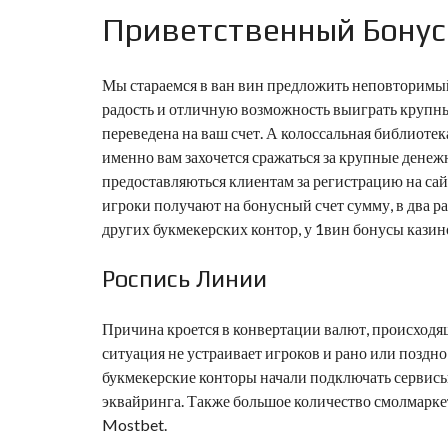
N
Приветственный Бонус
T
É
R
I
Мы стараемся в ван вин предложить неповторимый
E
радость и отличную возможность выиграть крупны
U
R
переведена на ваш счет. А колоссальная библиотек
именно вам захочется сражаться за крупные денеж
C
предоставляються клиентам за регистрацию на са
O
N
игроки получают на бонусный счет сумму, в два р
C
других букмекерских контор, у 1вин бонусы казино
I
E
R
Роспись Линии
G
E
R
I
Причина кроется в конвертации валют, происходя
E
&
ситуация не устраивает игроков и рано или поздн
R
букмекерские конторы начали подключать сервисы
E
L
эквайринга. Также большое количество смолмаркет
O
Mostbet.
C
A