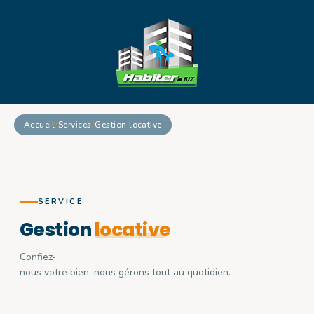
Accueil
/
Services
/
Gestion locative
SERVICE
Gestion
locative
Confiez-
nous
votre
bien,
nous
gérons
tout
au
quotidien.