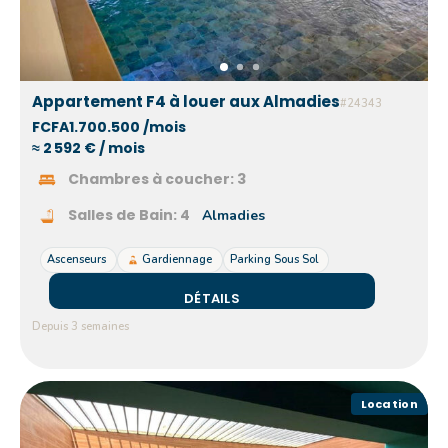
Appartement F4 à louer aux Almadies
#24343
FCFA1.700.500 /mois
≈ 2 592 € / mois
Chambres à coucher:
3
Salles de Bain:
4
Almadies
Ascenseurs
Gardiennage
Parking Sous Sol
DÉTAILS
Depuis 3 semaines
Location