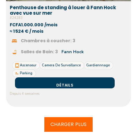
Penthouse de standing à louer à Fann Hock
avec vue sur mer
#24283
FCFA1.000.000 /mois
≈ 1 524 € / mois
Chambres à coucher:
3
Salles de Bain:
3
Fann Hock
Ascenseur
Camera De Surveillance
Gardiennnage
Parking
DÉTAILS
Depuis 4 semaines
CHARGER PLUS