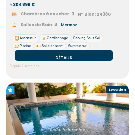
≈ 304 898 €
Chambres à coucher:
3
N° Bien:
24380
Salles de Bain:
4
Mermoz
Ascenseur
Gardiennage
Parking Sous Sol
Piscine
Salle de sport
Surpresseur
DÉTAILS
Depuis 2 semaines
Location