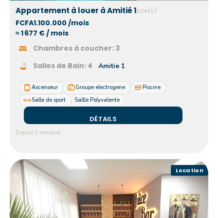
Appartement à louer à Amitié 1
#24417
FCFA1.100.000 /mois
≈ 1 677 € / mois
Chambres à coucher:
3
Salles de Bain:
4
Amitie 1
Ascenseur
Groupe electrogene
Piscine
Salle de sport
Sallle Polyvalente
DÉTAILS
Depuis 1 semaine
Location