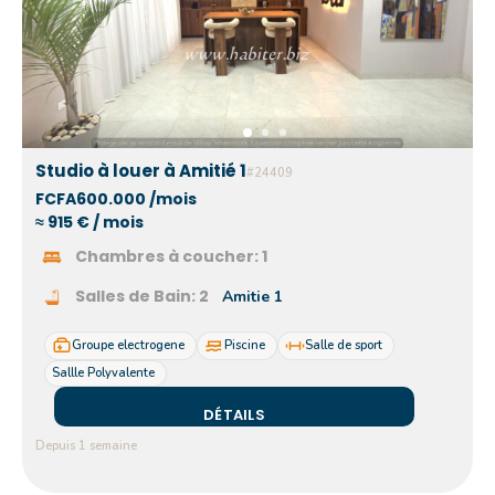
Studio à louer à Amitié 1
#24409
FCFA600.000 /mois
≈ 915 € / mois
Chambres à coucher:
1
Salles de Bain:
2
Amitie 1
Groupe electrogene
Piscine
Salle de sport
Sallle Polyvalente
DÉTAILS
Depuis 1 semaine