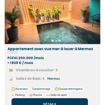
Appartement avec vue mer à louer à Mermoz
#24329
FCFA1.200.000 /mois
≈ 1 829 € / mois
Chambres à coucher:
3
Salles de Bain:
4
Mermoz
Ascenseur
Gardiennnage
Groupe electrogene
Parking
Piscine
Salle de sport
DÉTAILS