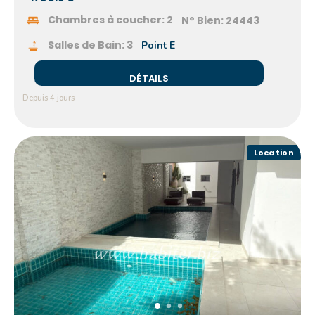
Chambres à coucher:
2
N° Bien:
24443
Salles de Bain:
3
Point E
DÉTAILS
Depuis 4 jours
Location