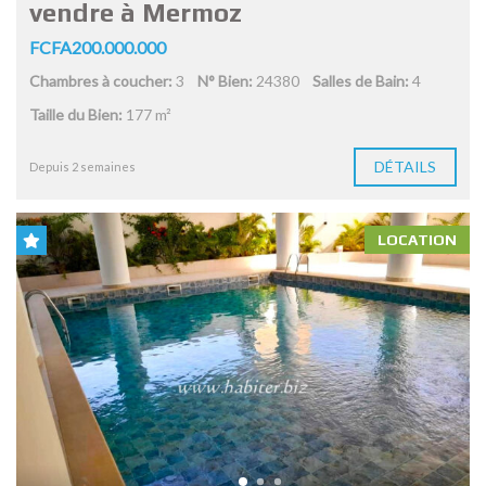
vendre à Mermoz
FCFA200.000.000
Chambres à coucher:
3
N° Bien:
24380
Salles de Bain:
4
Taille du Bien:
177 m²
DÉTAILS
Depuis 2 semaines
LOCATION