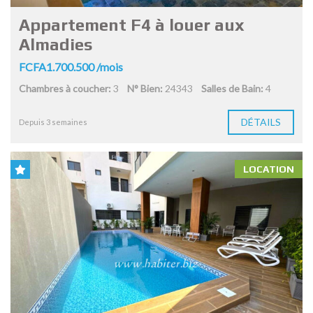
Appartement F4 à louer aux
Almadies
FCFA1.700.500 /mois
Chambres à coucher:
3
N° Bien:
24343
Salles de Bain:
4
DÉTAILS
Depuis 3 semaines
LOCATION