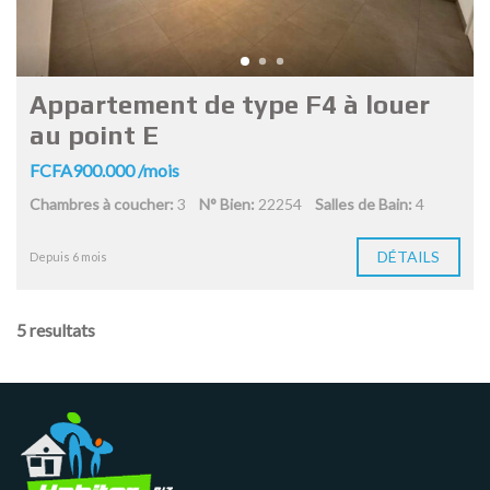
Appartement de type F4 à louer
au point E
FCFA900.000 /mois
Chambres à coucher:
3
N° Bien:
22254
Salles de Bain:
4
DÉTAILS
Depuis 6 mois
5 resultats