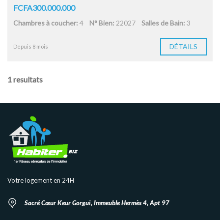
FCFA300.000.000
Chambres à coucher:
4
N° Bien:
22027
Salles de Bain:
3
DÉTAILS
Depuis 8 mois
1 resultats
Votre logement en 24H
Sacré Cœur Keur Gorgui, Immeuble Hermès 4, Apt 97