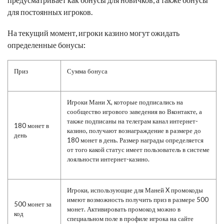
для постоянных игроков.
На текущий момент, игроки казино могут ожидать
определенные бонусы:
Приз
Сумма бонуса
Игроки Мани Х, которые подписались на
сообщество игрового заведения во Вконтакте, а
также подписаны на телеграм канал интернет-
180 монет в
казино, получают вознаграждение в размере до
день
180 монет в день. Размер награды определяется
от того какой статус имеет пользователь в системе
лояльности интернет-казино.
Игроки, использующие для Маней X промокоды
имеют возможность получить приз в размере 500
500 монет за
монет. Активировать промокод можно в
код
специальном поле в профиле игрока на сайте