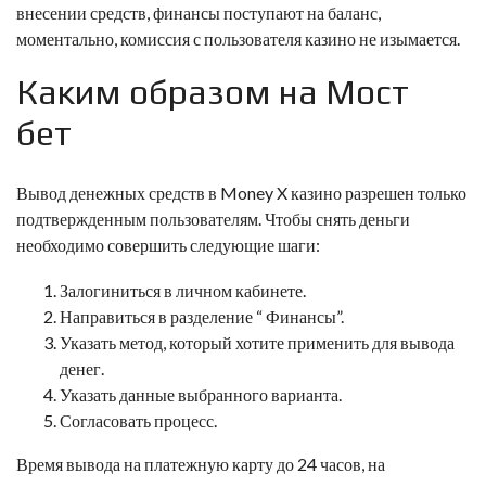
внесении средств, финансы поступают на баланс,
моментально, комиссия с пользователя казино не изымается.
Каким образом на Мост
бет
Вывод денежных средств в Money X казино разрешен только
подтвержденным пользователям. Чтобы снять деньги
необходимо совершить следующие шаги:
Залогиниться в личном кабинете.
Направиться в разделение “ Финансы”.
Указать метод, который хотите применить для вывода
денег.
Указать данные выбранного варианта.
Согласовать процесс.
Время вывода на платежную карту до 24 часов, на