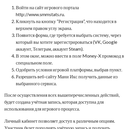
Войти на сайт игрового портала
http://www.smmstats.ru
.
Кликнуть на кнопку “Регистрация”, что находится в
верхнем правом углу экрана.
Появится форма, где требуется выбрать систему, через
который вы хотите зарегистрироваться (VK, Google
аккаунт, Телеграм, аккаунт Steam).
В этом окне, можно ввести в поле Money-X промокод в
специальном поле.
Одобрить условия игровой платформы, выбрав пункт.
Разрешить веб-сайту Мани Икс получить данные из
выбранного сервиса.
После осуществления всех вышеперечисленных действий,
будет создана учётная запись, которая доступна для
использования для игрового процесса.
Личный кабинет позволяет доступ к различным опциям.
Участник будет пополнять учётную запись и получать