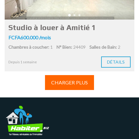
Studio à louer à Amitié 1
FCFA600.000 /mois
Chambres à coucher:
1
N° Bien:
24409
Salles de Bain:
2
DÉTAILS
Depuis 1 semaine
CHARGER PLUS