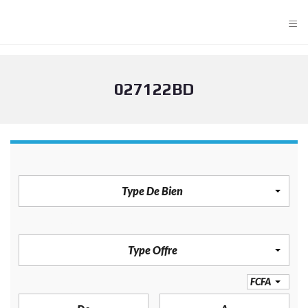
≡
027122BD
TYPE DE BIEN
Type De Bien
TYPE OFFRE
Type Offre
PRIX
FCFA