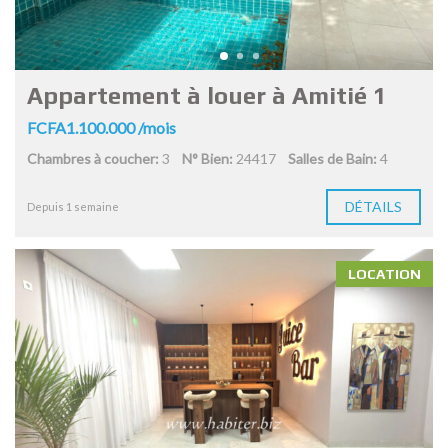
Appartement à louer à Amitié 1
FCFA1.100.000 /mois
Chambres à coucher:
3
N° Bien:
24417
Salles de Bain:
4
DÉTAILS
Depuis 1 semaine
LOCATION