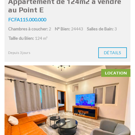
Appartement de 124m2 à vendre
au Point E
FCFA115.000.000
Chambres à coucher:
2
N° Bien:
24443
Salles de Bain:
3
Taille du Bien:
124 m²
DÉTAILS
Depuis 3 jours
LOCATION