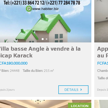
illa basse Angle à vendre à la
App
icap Karack
au 
CFA180.000.000
FCFA1
 Bien:
24448
Taille du Bien:
215 m²
Chambr
Taille 
DÉTAILS
puis 2 jours
Depuis 2
LOCATION