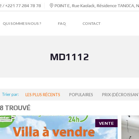
 / +221 77 284 78 78
POINT E, Rue Kaolack, Résidence TANOCA, 
QUI SOMMES NOUS ?
FAQ
CONTACT
MD1112
Trier par:
LES PLUS RÉCENTS
POPULAIRES
PRIX (DÉCROISSAN
8 TROUVÉ
VENTE