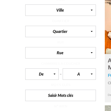
Ville
F
I
S
QUARTIER
C
A
L
Quartier
I
T
É
RUE
&
C
O
Rue
N
S
A
E
CHAMBRES À COUCHER
I
L
De
A
F
D
C
MOTS CLÉS
E
S
I
De
G
N
D
N° BIEN
’
I