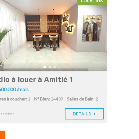
LOCATION
io à louer à Amitié 1
00.000 /mois
es à coucher:
1
N° Bien:
24409
Salles de Bain:
2
DÉTAILS
1 semaine