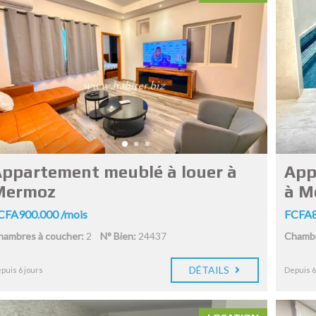
ppartement meublé à louer à
App
Mermoz
à M
CFA900.000 /mois
FCFA8
hambres à coucher:
2
N° Bien:
24437
Chambr
DÉTAILS
puis 6 jours
Depuis 6