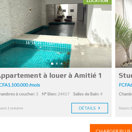
LOCATION
ppartement à louer à Amitié 1
Stud
CFA1.100.000 /mois
FCFA6
hambres à coucher:
3
N° Bien:
24417
Salles de Bain:
4
Chambr
DÉTAILS
puis 1 semaine
Depuis 
CHARGER PLUS