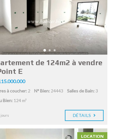
artement de 124m2 à vendre
Point E
15.000.000
es à coucher:
2
N° Bien:
24443
Salles de Bain:
3
du Bien:
124 m²
DÉTAILS
 jours
LOCATION