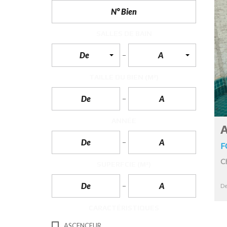
N
T
É
R
SALLES DE BAIN
I
E
De
A
U
R
TAILLE DU BIEN
(M²)
C
O
N
C
I
ANNÉE
E
A
R
G
F
E
R
C
I
SUPERFCIE
(M²)
E
&
R
De
E
L
CARACTÉRISTIQUES
O
C
A
ASCENCEUR