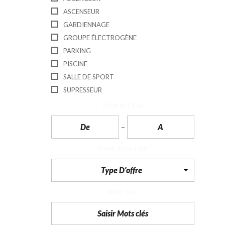
T
ASCENSEUR
I
O
GARDIENNAGE
N
GROUPE ÉLECTROGÈNE
C
PARKING
O
PISCINE
M
M
SALLE DE SPORT
U
N
SUPRESSEUR
I
C
PRIX
(FCFA)
A
T
I
O
N
TYPE D'OFFRE
&
P
U
Type D'offre
B
L
I
MOT CLÉ
C
I
T
É