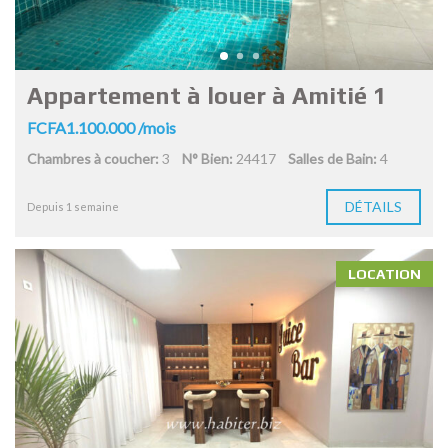
Appartement à louer à Amitié 1
FCFA1.100.000 /mois
Chambres à coucher:
3
N° Bien:
24417
Salles de Bain:
4
DÉTAILS
Depuis 1 semaine
LOCATION