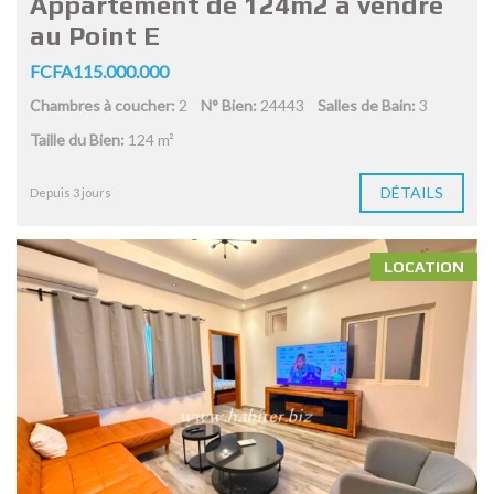
Appartement de 124m2 à vendre
au Point E
FCFA115.000.000
Chambres à coucher:
2
N° Bien:
24443
Salles de Bain:
3
Taille du Bien:
124 m²
DÉTAILS
Depuis 3 jours
LOCATION