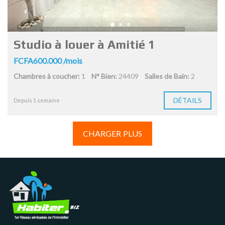
Studio à louer à Amitié 1
FCFA600.000 /mois
Chambres à coucher:
1
N° Bien:
24409
Salles de Bain:
2
DÉTAILS
Depuis 1 semaine
CHARGER PLUS