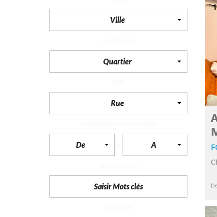
Ville
F
I
S
QUARTIER
C
A
L
Quartier
I
T
É
RUE
&
C
O
Rue
N
S
A
E
CHAMBRES À COUCHER
I
L
De
A
F
D
C
MOTS CLÉS
E
S
I
De
G
N
D
N° BIEN
’
I