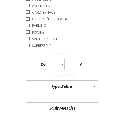
T
ASCENSEUR
I
O
GARDIENNAGE
N
GROUPE ÉLECTROGÈNE
C
PARKING
O
PISCINE
M
M
SALLE DE SPORT
U
N
SUPRESSEUR
I
C
PRIX
(FCFA)
A
T
I
O
N
TYPE D'OFFRE
&
P
U
Type D'offre
B
L
I
MOT CLÉ
C
I
T
É