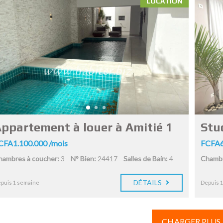
LOCATION
ppartement à louer à Amitié 1
Stud
CFA1.100.000 /mois
FCFA6
hambres à coucher:
3
N° Bien:
24417
Salles de Bain:
4
Chambr
DÉTAILS
puis 1 semaine
Depuis 
CHARGER PLUS