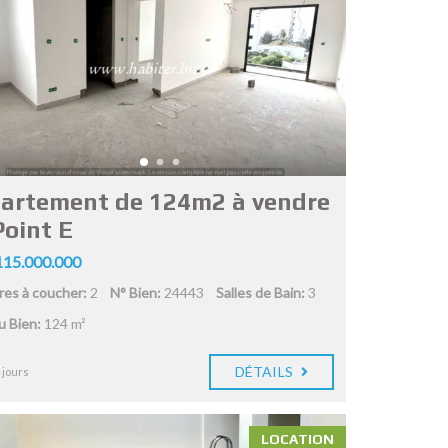
artement de 124m2 à vendre
Point E
15.000.000
es à coucher:
2
N° Bien:
24443
Salles de Bain:
3
du Bien:
124 m²
DÉTAILS
 jours
LOCATION