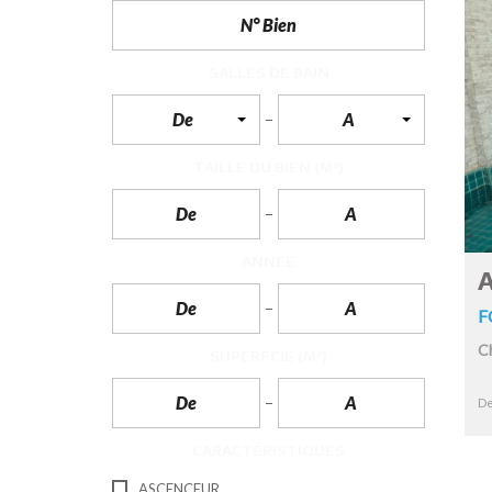
N
T
É
R
SALLES DE BAIN
I
E
De
A
U
R
TAILLE DU BIEN
(M²)
C
O
N
C
I
ANNÉE
E
A
R
G
F
E
R
C
I
SUPERFCIE
(M²)
E
&
R
De
E
L
CARACTÉRISTIQUES
O
C
A
ASCENCEUR