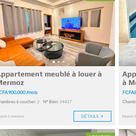
ppartement meublé à louer à
App
Mermoz
à M
CFA900.000 /mois
FCFA8
hambres à coucher:
2
N° Bien:
24437
Chambr
DÉTAILS
puis 1 semaine
Depuis 