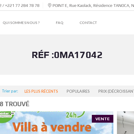
 / +221 77 284 78 78
POINT E, Rue Kaolack, Résidence TANOCA, 
QUI SOMMES NOUS ?
FAQ
CONTACT
RÉF :0MA17042
Trier par:
LES PLUS RÉCENTS
POPULAIRES
PRIX (DÉCROISSAN
8 TROUVÉ
VENTE