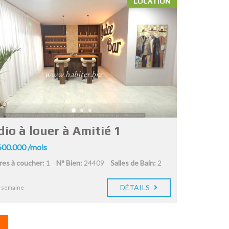
LOCATION
io à louer à Amitié 1
00.000 /mois
es à coucher:
1
N° Bien:
24409
Salles de Bain:
2
DÉTAILS
1 semaine