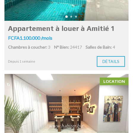
Appartement à louer à Amitié 1
FCFA1.100.000 /mois
Chambres à coucher:
3
N° Bien:
24417
Salles de Bain:
4
DÉTAILS
Depuis 1 semaine
LOCATION