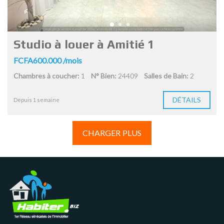
Studio à louer à Amitié 1
FCFA600.000 /mois
Chambres à coucher:
1
N° Bien:
24409
Salles de Bain:
2
DÉTAILS
Depuis 1 semaine
CHARGER PLUS