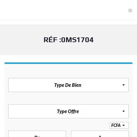
≡
RÉF :0MS1704
TYPE DE BIEN
Type De Bien
TYPE OFFRE
Type Offre
PRIX
FCFA