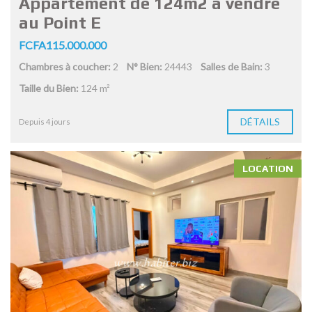
Appartement de 124m2 à vendre
au Point E
FCFA115.000.000
Chambres à coucher:
2
N° Bien:
24443
Salles de Bain:
3
Taille du Bien:
124 m²
DÉTAILS
Depuis 4 jours
LOCATION