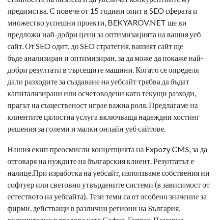
предимства. С повече от 15 години опит в SEO сферата и
множество успешни проекти, BEKYAROV.NET ще ви
предложи най-добри цени за оптимизацията на вашия уеб
сайт. От SEO одит, до SEO стратегия, вашият сайт ще
бъде анализиран и оптимизиран, за да може да покаже най-
добри резултати в търсещите машини. Когато се определя
дали разходите за създаване на уебсайт трябва да бъдат
капитализирани или осчетоводени като текущи разходи,
прагът на същественост играе важна роля. Предлагаме на
клиентите цялостна услуга включваща надеждни хостинг
решения за големи и малки онлайн уеб сайтове.
Нашия екип преосмисли концепцията на Expozy CMS, за да
отговаря на нуждите на българския клиент. Резултатът е
налице.При изработка на уебсайт, използваме собствения ни
софтуер или световно утвърдените системи (в зависимост от
естеството на уебсайта). Тези теми са от особено значение за
фирми, действащи в различни региони на България,
включително в градове като София, Бургас, Поморие,