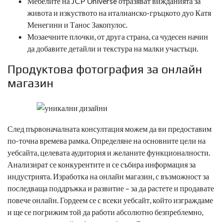
Мебелите на JCP Universe отразяват вижданията за
живота и изкуството на италианско-гръцкото дуо Катя
Менегини и Танос Закопулос.
Мозаечните плочки, от друга страна, са чудесен начин
да добавите детайли и текстура на малки участъци.
Продуктова фотография за онлайн
магазин
След първоначалната консултация можем да ви предоставим
по-точна времева рамка. Определяне на основните цели на
уебсайта, целевата аудитория и желаните функционалности.
Анализират се конкурентите и се събира информация за
индустрията. Изработка на онлайн магазин, с възможност за
последваща поддръжка и развитие – за да растете и продавате
повече онлайн. Гордеем се с всеки уебсайт, който изграждаме
и ще се погрижим той да работи абсолютно безпреблемно,