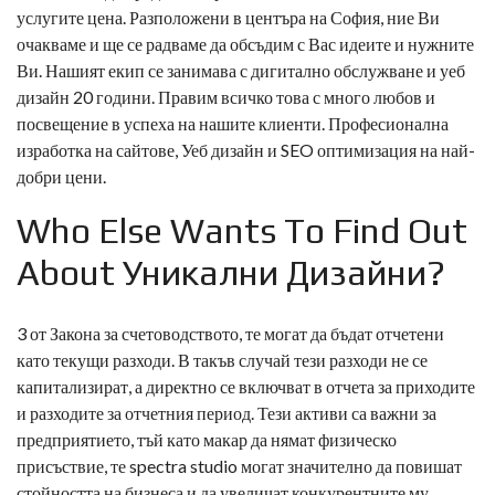
услугите цена. Разположени в центъра на София, ние Ви
очакваме и ще се радваме да обсъдим с Вас идеите и нужните
Ви. Нашият екип се занимава с дигитално обслужване и уеб
дизайн 20 години. Правим всичко това с много любов и
посвещение в успеха на нашите клиенти. Професионална
изработка на сайтове, Уеб дизайн и SEO оптимизация на най-
добри цени.
Who Else Wants To Find Out
About Уникални Дизайни?
3 от Закона за счетоводството, те могат да бъдат отчетени
като текущи разходи. В такъв случай тези разходи не се
капитализират, а директно се включват в отчета за приходите
и разходите за отчетния период. Тези активи са важни за
предприятието, тъй като макар да нямат физическо
присъствие, те
spectra studio
могат значително да повишат
стойността на бизнеса и да увеличат конкурентните му