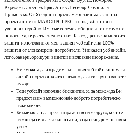
Карнобат, Слънчев Бряг, Айтос, Несебър, Созопол и
Приморско. От 3 години поръчваме онлайн магазини за
проектите ни от МАКСПРОГРЕС и продажбите ни се
увеличиха тройно. Имахме големи амбиции и те не само ни
помогнаха, те растът заедно с нас.. Благодарение на многото
защити, използвани от мен, вашият уеб сайт е на 100%
защитен от злонамерени потребители. Уникален уеб дизайн,
лого, банери, брошури, визитки и всякакви изображения.
Ние можем да изградим във вашия уеб сайт система за
онлайн поръчки, която напълно да отговаря на вашите
нужди.
Този уебсайт използва бисквитки, за да можем да Ви
предоставим възможно най-доброто потребителско
изживяване.
Бихме могли да презентираме и всичко друго, което е
нужно да се знае за биснеса ви, за да осигурим неговия
успех.