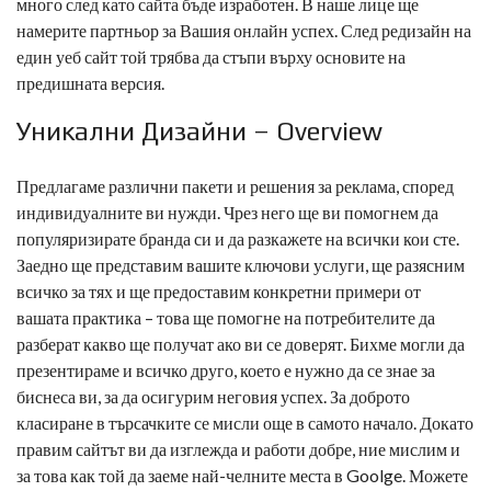
много след като сайта бъде изработен. В наше лице ще
намерите партньор за Вашия онлайн успех. След редизайн на
един уеб сайт той трябва да стъпи върху основите на
предишната версия.
Уникални Дизайни – Overview
Предлагаме различни пакети и решения за реклама, според
индивидуалните ви нужди. Чрез него ще ви помогнем да
популяризирате бранда си и да разкажете на всички кои сте.
Заедно ще представим вашите ключови услуги, ще разясним
всичко за тях и ще предоставим конкретни примери от
вашата практика – това ще помогне на потребителите да
разберат какво ще получат ако ви се доверят. Бихме могли да
презентираме и всичко друго, което е нужно да се знае за
биснеса ви, за да осигурим неговия успех. За доброто
класиране в търсачките се мисли още в самото начало. Докато
правим сайтът ви да изглежда и работи добре, ние мислим и
за това как той да заеме най-челните места в Goolge. Можете