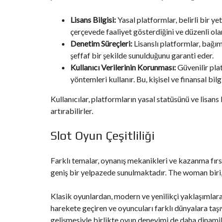
Lisans Bilgisi:
Yasal platformlar, belirli bir ye
çerçevede faaliyet gösterdiğini ve düzenli ola
Denetim Süreçleri:
Lisanslı platformlar, bağım
şeffaf bir şekilde sunulduğunu garanti eder.
Kullanıcı Verilerinin Korunması:
Güvenilir plat
yöntemleri kullanır. Bu, kişisel ve finansal bil
Kullanıcılar, platformların yasal statüsünü ve lisans
artırabilirler.
Slot Oyun Çeşitliliği
Farklı temalar, oynanış mekanikleri ve kazanma fırsa
geniş bir yelpazede sunulmaktadır. The woman biri, 
Klasik oyunlardan, modern ve yenilikçi yaklaşımlar
harekete geçiren ve oyuncuları farklı dünyalara taşıy
gelişmesiyle birlikte oyun deneyimi de daha dinamik