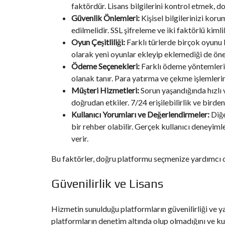
faktördür. Lisans bilgilerini kontrol etmek, d
Güvenlik Önlemleri:
Kişisel bilgilerinizi koru
edilmelidir. SSL şifreleme ve iki faktörlü kiml
Oyun Çeşitliliği:
Farklı türlerde birçok oyunu b
olarak yeni oyunlar ekleyip eklemediği de öne
Ödeme Seçenekleri:
Farklı ödeme yöntemlerini
olanak tanır. Para yatırma ve çekme işlemlerin
Müşteri Hizmetleri:
Sorun yaşandığında hızlı v
doğrudan etkiler. 7/24 erişilebilirlik ve birden
Kullanıcı Yorumları ve Değerlendirmeler:
Diğe
bir rehber olabilir. Gerçek kullanıcı deneyimle
verir.
Bu faktörler, doğru platformu seçmenize yardımcı o
Güvenilirlik ve Lisans
Hizmetin sunulduğu platformların güvenilirliği ve yas
platformların denetim altında olup olmadığını ve kul