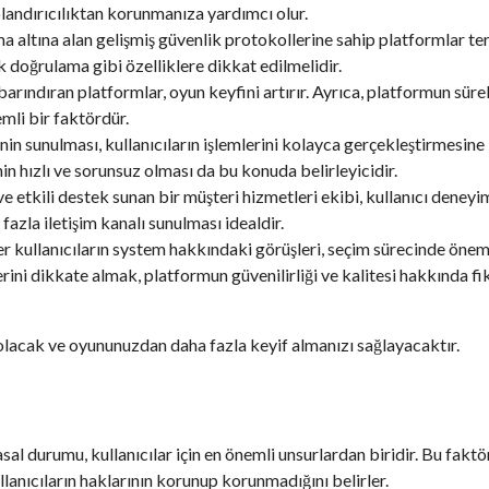
olandırıcılıktan korunmanıza yardımcı olur.
ma altına alan gelişmiş güvenlik protokollerine sahip platformlar te
ik doğrulama gibi özelliklere dikkat edilmelidir.
arındıran platformlar, oyun keyfini artırır. Ayrıca, platformun süre
mli bir faktördür.
n sunulması, kullanıcıların işlemlerini kolayca gerçekleştirmesine
in hızlı ve sorunsuz olması da bu konuda belirleyicidir.
e etkili destek sunan bir müşteri hizmetleri ekibi, kullanıcı deneyi
 fazla iletişim kanalı sunulması idealdir.
r kullanıcıların system hakkındaki görüşleri, seçim sürecinde önem
rini dikkate almak, platformun güvenilirliği ve kalitesi hakkında fik
lacak ve oyununuzdan daha fazla keyif almanızı sağlayacaktır.
al durumu, kullanıcılar için en önemli unsurlardan biridir. Bu faktör
lanıcıların haklarının korunup korunmadığını belirler.