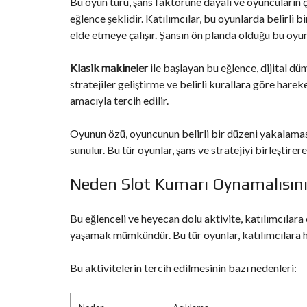
Bu oyun türü, şans faktörüne dayalı ve oyuncuların ç
eğlence şeklidir. Katılımcılar, bu oyunlarda belirli 
F
elde etmeye çalışır. Şansın ön planda olduğu bu oyunla
I
S
C
Klasik makineler
ile başlayan bu eğlence, dijital dü
A
L
stratejiler geliştirme ve belirli kurallara göre har
I
amacıyla tercih edilir.
T
É
&
C
Oyunun özü, oyuncunun belirli bir düzeni yakalamas
O
sunulur. Bu tür oyunlar, şans ve stratejiyi birleştir
N
S
E
Neden Slot Kumarı Oynamalısın
I
L
Bu eğlenceli ve heyecan dolu aktivite, katılımcılara
D
yaşamak mümkündür. Bu tür oyunlar, katılımcılara hem
E
S
I
G
Bu aktivitelerin tercih edilmesinin bazı nedenleri:
N
D
’
I