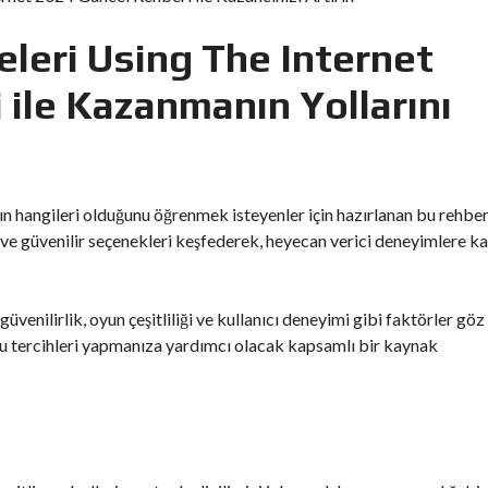
teleri Using The Internet
ile Kazanmanın Yollarını
n hangileri olduğunu öğrenmek isteyenler için hazırlanan bu rehber
i ve güvenilir seçenekleri keşfederek, heyecan verici deneyimlere ka
üvenilirlik, oyun çeşitliliği ve kullanıcı deneyimi gibi faktörler göz
ğru tercihleri yapmanıza yardımcı olacak kapsamlı bir kaynak