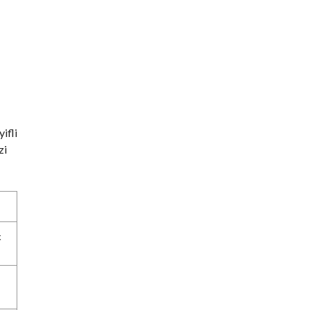
ifli
zi
k