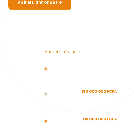
Voir les annonces
Estimer mon bien
✦ BIENS RÉCENTS
Terrain d’angle à vendre à la cité
Keur gorgui
Cite Keur Gorgui, Dakar
Villa basse
Angle à vendre
180 000 000 FCFA
à la Sicap
≈ 274 408 €
Karack
Sicap karack, Dakar
Appartement de
124m2 à vendre
115 000 000 FCFA
au Point E
≈ 175 316 €
Point E, Dakar