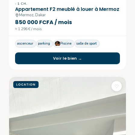
· 1 CH.
Appartement F2 meublé à louer à Mermoz
Mermoz, Dakar
850 000 FCFA / mois
≈ 1 296 € / mois
ascenceur
parking
Piscine
salle de sport
Voir le bien →
LOCATION
♡