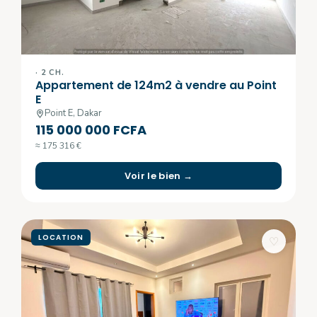
· 2 CH.
Appartement de 124m2 à vendre au Point
E
Point E, Dakar
115 000 000 FCFA
≈ 175 316 €
Voir le bien →
LOCATION
♡