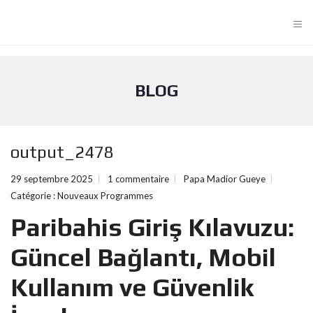
≡
BLOG
output_2478
29 septembre 2025
1 commentaire
Papa Madior Gueye
Catégorie :
Nouveaux Programmes
Paribahis Giriş Kılavuzu:
Güncel Bağlantı, Mobil
Kullanım ve Güvenlik