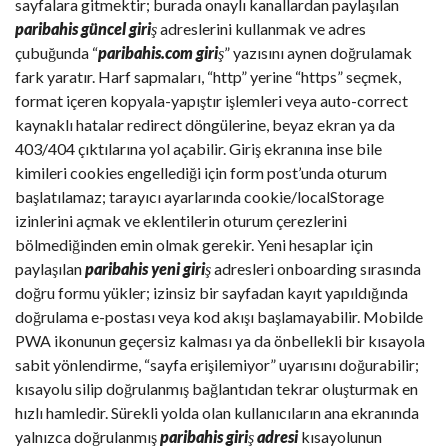
sayfalara gitmektir; burada onaylı kanallardan paylaşılan
paribahis güncel giriş
adreslerini kullanmak ve adres
çubuğunda “
paribahis.com giriş
” yazısını aynen doğrulamak
fark yaratır. Harf sapmaları, “http” yerine “https” seçmek,
format içeren kopyala-yapıştır işlemleri veya auto-correct
kaynaklı hatalar redirect döngülerine, beyaz ekran ya da
403/404 çıktılarına yol açabilir. Giriş ekranına inse bile
kimileri cookies engellediği için form post’unda oturum
başlatılamaz; tarayıcı ayarlarında cookie/localStorage
izinlerini açmak ve eklentilerin oturum çerezlerini
bölmediğinden emin olmak gerekir. Yeni hesaplar için
paylaşılan
paribahis yeni giriş
adresleri onboarding sırasında
doğru formu yükler; izinsiz bir sayfadan kayıt yapıldığında
doğrulama e-postası veya kod akışı başlamayabilir. Mobilde
PWA ikonunun geçersiz kalması ya da önbellekli bir kısayola
sabit yönlendirme, “sayfa erişilemiyor” uyarısını doğurabilir;
kısayolu silip doğrulanmış bağlantıdan tekrar oluşturmak en
hızlı hamledir. Sürekli yolda olan kullanıcıların ana ekranında
yalnızca doğrulanmış
paribahis giriş adresi
kısayolunun