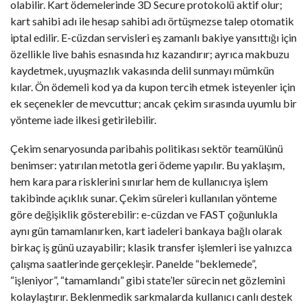
olabilir. Kart ödemelerinde 3D Secure protokolü aktif olur;
kart sahibi adı ile hesap sahibi adı örtüşmezse talep otomatik
iptal edilir. E-cüzdan servisleri eş zamanlı bakiye yansıttığı için
özellikle live bahis esnasında hız kazandırır; ayrıca makbuzu
kaydetmek, uyuşmazlık vakasında delil sunmayı mümkün
kılar. Ön ödemeli kod ya da kupon tercih etmek isteyenler için
ek seçenekler de mevcuttur; ancak çekim sırasında uyumlu bir
yönteme iade ilkesi getirilebilir.
Çekim senaryosunda paribahis politikası sektör teamülünü
benimser: yatırılan metotla geri ödeme yapılır. Bu yaklaşım,
hem kara para risklerini sınırlar hem de kullanıcıya işlem
takibinde açıklık sunar. Çekim süreleri kullanılan yönteme
göre değişiklik gösterebilir: e-cüzdan ve FAST çoğunlukla
aynı gün tamamlanırken, kart iadeleri bankaya bağlı olarak
birkaç iş günü uzayabilir; klasik transfer işlemleri ise yalnızca
çalışma saatlerinde gerçekleşir. Panelde “beklemede”,
“işleniyor”, “tamamlandı” gibi state’ler sürecin net gözlemini
kolaylaştırır. Beklenmedik sarkmalarda kullanıcı canlı destek