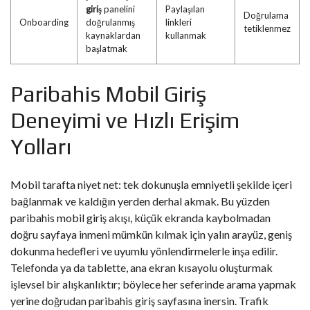
giriş
panelini
Paylaşılan
Doğrulama
Onboarding
doğrulanmış
linkleri
tetiklenmez
kaynaklardan
kullanmak
başlatmak
Paribahis Mobil Giriş
Deneyimi ve Hızlı Erişim
Yolları
Mobil tarafta niyet net: tek dokunuşla emniyetli şekilde içeri
bağlanmak ve kaldığın yerden derhal akmak. Bu yüzden
paribahis mobil giriş akışı, küçük ekranda kaybolmadan
doğru sayfaya inmeni mümkün kılmak için yalın arayüz, geniş
dokunma hedefleri ve uyumlu yönlendirmelerle inşa edilir.
Telefonda ya da tablette, ana ekran kısayolu oluşturmak
işlevsel bir alışkanlıktır; böylece her seferinde arama yapmak
yerine doğrudan paribahis giriş sayfasına inersin. Trafik