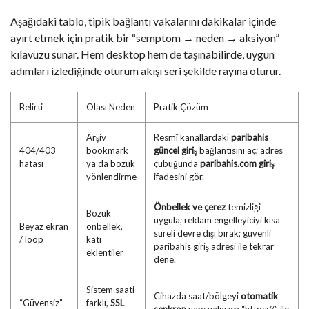
Aşağıdaki tablo, tipik bağlantı vakalarını dakikalar içinde
ayırt etmek için pratik bir “semptom → neden → aksiyon”
kılavuzu sunar. Hem desktop hem de taşınabilirde, uygun
adımları izlediğinde oturum akışı seri şekilde rayına oturur.
Belirti
Olası Neden
Pratik Çözüm
Arşiv
Resmî kanallardaki
paribahis
404/403
bookmark
güncel giriş
bağlantısını aç; adres
hatası
ya da bozuk
çubuğunda
paribahis.com giriş
yönlendirme
ifadesini gör.
Önbellek ve çerez
temizliği
Bozuk
uygula; reklam engelleyiciyi kısa
Beyaz ekran
önbellek,
süreli devre dışı bırak; güvenli
/ loop
katı
paribahis giriş adresi ile tekrar
eklentiler
dene.
Sistem saati
Cihazda saat/bölgeyi
otomatik
“Güvensiz”
farklı,
SSL