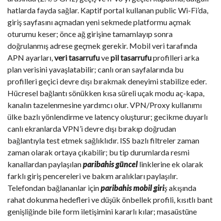
hatlarda fayda sağlar. Kaptif portal kullanan public Wi-Fi’da,
giriş sayfasını açmadan yeni sekmede platformu açmak
oturumu keser; önce ağ girişine tamamlayıp sonra
doğrulanmış adrese geçmek gerekir. Mobil veri tarafında
APN ayarları,
veri tasarrufu
ve
pil tasarrufu
profilleri arka
plan verisini yavaşlatabilir; canlı oran sayfalarında bu
profilleri geçici devre dışı bırakmak deneyimi stabilize eder.
Hücresel bağlantı sönükken kısa süreli uçak modu aç-kapa,
kanalın tazelenmesine yardımcı olur. VPN/Proxy kullanımı
ülke bazlı yönlendirme ve latency oluşturur; gecikme duyarlı
canlı ekranlarda VPN’i devre dışı bırakıp doğrudan
bağlantıyla test etmek sağlıklıdır. ISS bazlı filtreler zaman
zaman olarak ortaya çıkabilir; bu tip durumlarda resmi
kanallardan paylaşılan
paribahis güncel
linklerine ek olarak
farklı giriş pencereleri ve bakım aralıkları paylaşılır.
Telefondan bağlananlar için
paribahis mobil giriş
akışında
rahat dokunma hedefleri ve düşük önbellek profili, kısıtlı bant
genişliğinde bile form iletişimini kararlı kılar; masaüstüne