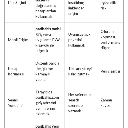
linklerini
Link Seçimi
kısaltılmış
, güvenlik
doğrulanmış
linklerden
riski
hesaplardan
erişim
kullanmak
paribahis mobil
Oturum
giriş
veya
Uyumsuz apk
kopması,
Mobil Erişim
uygulama PWA
paketini
performans
kısayolu ile
kullanmak
düşer
erişmek
Düzenli parola
Hesap
değiştirme ,
Tekrarlı şifreyi
Veri sızıntısı
Koruması
karmaşık
kalıcı tutmak
yapılar
Tarayıcıda
Her seferinde
paribahis.com
Seans
search
Zaman
giriş
adresini
Yönetimi
üzerinden
kaybı
yer imlerine
yazmak
eklemek
paribahis yeni