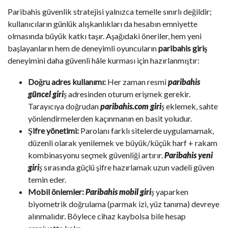
Paribahis güvenlik stratejisi yalnızca temelle sınırlı değildir;
kullanıcıların günlük alışkanlıkları da hesabın emniyette
olmasında büyük katkı taşır. Aşağıdaki öneriler, hem yeni
başlayanların hem de deneyimli oyuncuların
paribahis giriş
deneyimini daha güvenli hâle kurması için hazırlanmıştır:
Doğru adres kullanımı:
Her zaman resmi
paribahis
güncel giriş
adresinden oturum erişmek gerekir.
Tarayıcıya doğrudan
paribahis.com giriş
eklemek, sahte
yönlendirmelerden kaçınmanın en basit yoludur.
Şifre yönetimi:
Parolanı farklı sitelerde uygulamamak,
düzenli olarak yenilemek ve büyük/küçük harf + rakam
kombinasyonu seçmek güvenliği artırır.
Paribahis yeni
giriş
sırasında güçlü şifre hazırlamak uzun vadeli güven
temin eder.
Mobil önlemler:
Paribahis mobil giriş
yaparken
biyometrik doğrulama (parmak izi, yüz tanıma) devreye
alınmalıdır. Böylece cihaz kaybolsa bile hesap