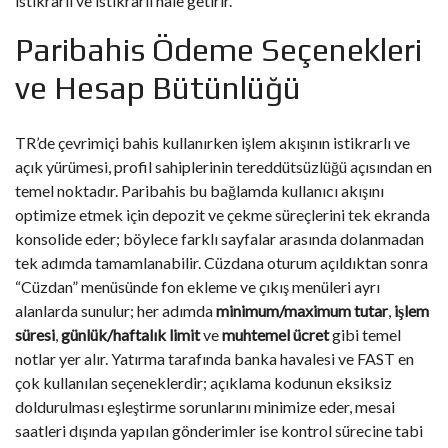
istikrarlı ve istikrarlı hâle getirir.
Paribahis Ödeme Seçenekleri
ve Hesap Bütünlüğü
TR’de çevrimiçi bahis kullanırken işlem akışının istikrarlı ve
açık yürümesi, profil sahiplerinin tereddütsüzlüğü açısından en
temel noktadır. Paribahis bu bağlamda kullanıcı akışını
optimize etmek için depozit ve çekme süreçlerini tek ekranda
konsolide eder; böylece farklı sayfalar arasında dolanmadan
tek adımda tamamlanabilir. Cüzdana oturum açıldıktan sonra
“Cüzdan” menüsünde fon ekleme ve çıkış menüleri ayrı
alanlarda sunulur; her adımda
minimum/maximum tutar
,
işlem
süresi
,
günlük/haftalık limit
ve
muhtemel ücret
gibi temel
notlar yer alır. Yatırma tarafında banka havalesi ve FAST en
çok kullanılan seçeneklerdir; açıklama kodunun eksiksiz
doldurulması eşleştirme sorunlarını minimize eder, mesai
saatleri dışında yapılan gönderimler ise kontrol sürecine tabi