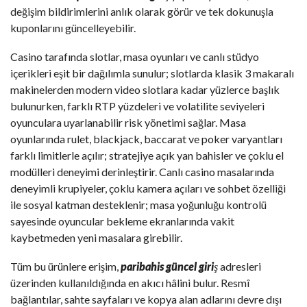
değişim bildirimlerini anlık olarak görür ve tek dokunuşla
kuponlarını güncelleyebilir.
Casino tarafında slotlar, masa oyunları ve canlı stüdyo
içerikleri eşit bir dağılımla sunulur; slotlarda klasik 3 makaralı
makinelerden modern video slotlara kadar yüzlerce başlık
bulunurken, farklı RTP yüzdeleri ve volatilite seviyeleri
oyunculara uyarlanabilir risk yönetimi sağlar. Masa
oyunlarında rulet, blackjack, baccarat ve poker varyantları
farklı limitlerle açılır; stratejiye açık yan bahisler ve çoklu el
modülleri deneyimi derinleştirir. Canlı casino masalarında
deneyimli krupiyeler, çoklu kamera açıları ve sohbet özelliği
ile sosyal katman desteklenir; masa yoğunluğu kontrolü
sayesinde oyuncular bekleme ekranlarında vakit
kaybetmeden yeni masalara girebilir.
Tüm bu ürünlere erişim,
paribahis güncel giriş
adresleri
üzerinden kullanıldığında en akıcı hâlini bulur. Resmî
bağlantılar, sahte sayfaları ve kopya alan adlarını devre dışı