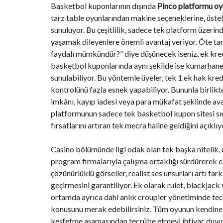
Basketbol kuponlarının dışında
Pinco platformu o
tarz table oyunlarından makine seçeneklerine, üste
sunuluyor. Bu çeşitlilik, sadece tek platform üzeri
yaşamak dileyenlere önemli avantaj veriyor. Öte tar
faydalı mümkündür?” diye düşünecek iseniz, ek kred
basketbol kuponlarında aynı şekilde ise kumarhane 
sunulabiliyor. Bu yöntemle üyeler, tek 1 ek hak kredi
kontrolünü fazla esnek yapabiliyor. Bununla birlik
imkânı, kayıp iadesi veya para mükafat şeklinde ava
platformunun sadece tek basketbol kupon sitesi sı
fırsatlarını artıran tek mecra haline geldiğini açıklıy
Casino bölümünde ilgi odak olan tek başka nitelik, o
program firmalarıyla çalışma ortaklığı sürdürerek e
çözünürlüklü görseller, realist ses unsurları artı f
geçirmesini garantiliyor. Ek olarak rulet, blackjack 
ortamda ayrıca dahi anlık croupier yönetiminde tecrü
konusunu merak edebilirsiniz. Tüm oyunun kendine b
keşfetme aşamasından tecrübe etmeyi ihtiyaç duyuyor.