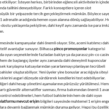
 etkiliyor: İsteyen herkes, birbirinden eğlenceli aktivitelerin içinde
nda talihini deneyebiliyor. Farklı konseptlere içeren slot
ar büyük bir yelpazede tercih gerçekleştirmek mümkün. Böylece say
 1 adrenalin aradığında hemen oyun alanına dönüş sağlayabiliyor. H
ye dostu yaklaşımla pekiştiren, dahi keyif aynı zamanda ise para imk
an.
işmesinde kampanyalar dahi önemli oluyor. Site, acemi katılımcı dahi
elif avantajlar sunuyor. Bilhassa
pinco promosyonlar
kategorisi
a da oyun seçeneklerinde fazladan bakiye ya da parasız
pin-co casin
u, hem de başlangıç üyeler aynı zamanda dahi deneyimli kuponcular
ksek karşılaşma katsayılarından yararlanmayı planlayan tecrübeli
ahisler oluşturabiliyor. Yeni üyeler yine bonuslar aracılığıyla siteyi
sklerini asgari düzeyde sürdürerek kendilerini test edebiliyorlar.
diğeri dahi hesap yönetimi aşamalarının pürüzsüz yürütülmesi. Hem
artı güvenilir alternatifler sunması, firma bakımından önemli 1 ava
t kontrol edebilmeleri, hem futbol bahislerinin hem de dahi oyun
platformu mevcut erişim
bilgileri sayesinde muhtemel 1 erişim eng
aplara devamlı bağlanmak mümkün duruma geliyor. Hepsi bu özellikl