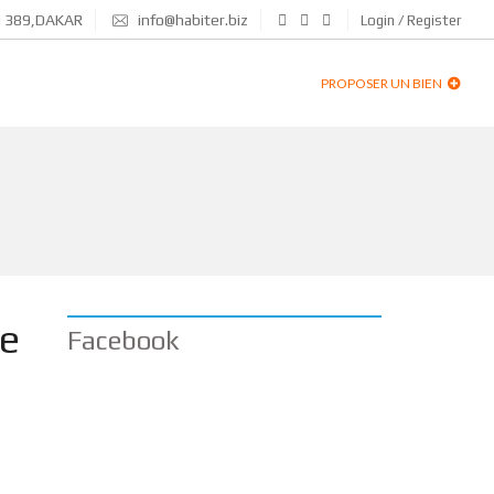
N 389,DAKAR
info@habiter.biz
Login / Register
PROPOSER UN BIEN
de
Facebook