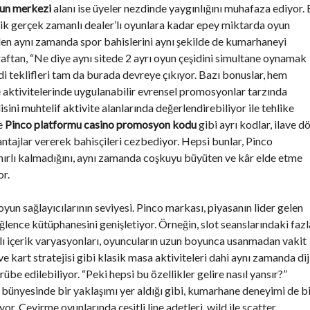
yun merkezi
alanı ise üyeler nezdinde yaygınlığını muhafaza ediyor. 
lik gerçek zamanlı dealer’lı oyunlara kadar epey miktarda oyun
nden aynı zamanda spor bahislerini aynı şekilde de kumarhaneyi
aftan, “Ne diye aynı sitede 2 ayrı oyun çeşidini simultane oynamak
i teklifleri tam da burada devreye çıkıyor. Bazı bonuslar, hem
aktivitelerinde uygulanabilir evrensel promosyonlar tarzında
sini muhtelif aktivite alanlarında değerlendirebiliyor ile tehlike
te
Pinco platformu casino promosyon kodu
gibi ayrı kodlar, ilave d
ntajlar vererek bahisçileri cezbediyor. Hepsi bunlar, Pinco
nırlı kalmadığını, aynı zamanda coşkuyu büyüten ve kâr elde etme
or.
yun sağlayıcılarının seviyesi. Pinco markası, piyasanın lider gelen
ğlence kütüphanesini genişletiyor. Örneğin, slot seanslarındaki fazl
arklı içerik varyasyonları, oyuncuların uzun boyunca usanmadan vakit
ve kart stratejisi gibi klasik masa aktiviteleri dahi aynı zamanda dij
be edilebiliyor. “Peki hepsi bu özellikler gelire nasıl yansır?”
ünyesinde bir yaklaşımı yer aldığı gibi, kumarhane deneyimi de b
 Çevirme oyunlarında çeşitli line adetleri, wild ile scatter