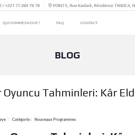
 / +221 77 284 78 78
POINT E, Rue Kaolack, Résidence TANOCA, 
QUI SOMMES NOUS ?
FAQ
CONTACT
BLOG
r Oyuncu Tahminleri: Kâr El
eye
Catégorie :
Nouveaux Programmes