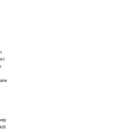
n
eri
p
hane
ebep
ili