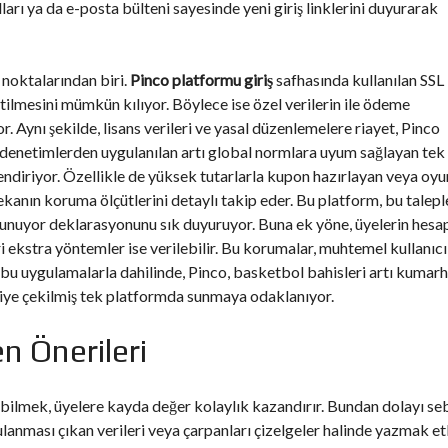
ı ya da e-posta bülteni sayesinde yeni giriş linklerini duyurarak
 noktalarından biri.
Pinco platformu giriş
safhasında kullanılan SSL
etilmesini mümkün kılıyor. Böylece ise özel verilerin ile ödeme
. Aynı şekilde, lisans verileri ve yasal düzenlemelere riayet, Pinco
 denetimlerden uygulanılan artı global normlara uyum sağlayan tek
lendiriyor. Özellikle de yüksek tutarlarla kupon hazırlayan veya oyu
kanın koruma ölçütlerini detaylı takip eder. Bu platform, bu talepl
lunuyor deklarasyonunu sık duyuruyor. Buna ek yöne, üyelerin hesa
i ekstra yöntemler ise verilebilir. Bu korumalar, muhtemel kullanıcı
m bu uygulamalarla dahilinde, Pinco, basketbol bahisleri artı kumar
riye çekilmiş tek platformda sunmaya odaklanıyor.
n Önerileri
labilmek, üyelere kayda değer kolaylık kazandırır. Bundan dolayı s
ulanması çıkan verileri veya çarpanları çizelgeler halinde yazmak etk