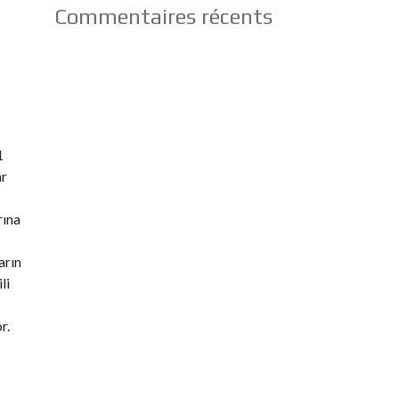
Commentaires récents
1
ar
rına
arın
li
r.