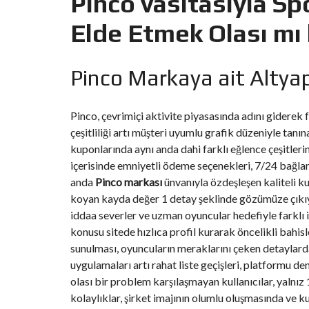
Pinco vasıtasıyla Sp
Y
N
B
T
D
Elde Etmek Olası mı 
U
E
I
R
R
C
E
R
A
A
Pinco Markaya ait Altyapı
U
I
R
N
É
N
C
O
Pinco, çevrimiçi aktivite piyasasında adını giderek 
O
C
V
M
O
A
çeşitliliği artı müşteri uyumlu grafik düzeniyle ta
M
M
T
E
M
kuponlarında aynı anda dahi farklı eğlence çeşitleri
I
R
E
O
içerisinde emniyetli ödeme seçenekleri, 7/24 bağlanı
C
R
N
E
C
&
anda
Pinco markası
ünvanıyla özdeşleşen kaliteli ku
E
C
koyan kayda değer 1 detay şeklinde gözümüze çıkıy
O
I
N
iddaa severler ve uzman oyuncular hedefiyle farklı 
M
I
S
konusu sitede hızlıca profil kurarak öncelikli bahis
M
M
T
E
M
R
sunulması, oyuncuların meraklarını çeken detaylardan
U
E
U
B
U
uygulamaları artı rahat liste geçişleri, platformu d
C
L
B
T
olası bir problem karşılaşmayan kullanıcılar, yalnız 1
E
L
I
E
O
kolaylıklar, şirket imajının olumlu oluşmasında ve 
N