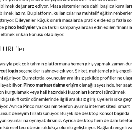
 bilmek değer arz ediyor. Masa sistemlerinde dahi, başlıca kuralları
bilmek lazım. Bu platform, kullanıcılarına muhtelif eğitim rehberler
ırıyor. Dileyenler, küçük sınırlı masalarda pratik elde edip fazla s
ede
pinco hediyeler
ya da farklı kampanyalardan edin edilen finanslar
kseltmek imkân konusu olabiliyor.
 URL’ler
layısıyla pek çok tahmin platformuna hemen giriş yapmak zaman d
cut login
seçenekleri sahneye çıkıyor. Şirket, muhtemel giriş engell
ni ağırlıyor. Bu metotla, oyuncular aralıksız şekilde profillerine ulaş
layabiliyor.
Pinco markası daima erişim
olanağı sayesinde, her saat
upon kurgulamak veya hali hazırdaki kuponları kontrol sürdürmek
ığı sık fikstür dönemlerinde ilgili aralıksız giriş, üyelerin ıska ge
yor. Ayrıca Pinco markasının telefon uyumlu internet sitesi, smart
sorunsuz deneyim fırsatı sunuyor. Bu şekilde desktop konsol başında
yun oyunlarına oynayabilirsiniz. Ayrıca desktop hem de dahi telefo
erin küresel tecrübesini oldukça olumlu geliştiriyor. Bağlantı engeli v