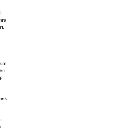
i
onra
ı,
urum
eri
ıp
çmek
n
ar