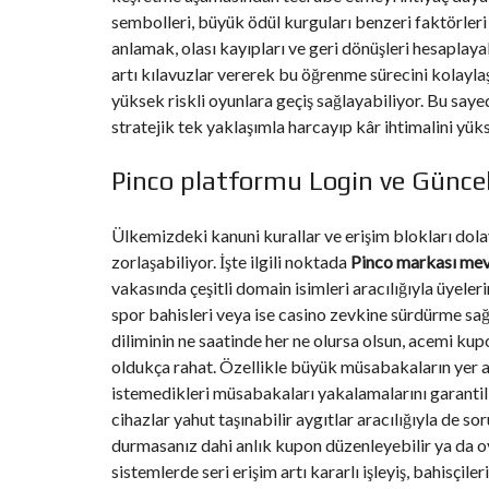
sembolleri, büyük ödül kurguları benzeri faktörleri
anlamak, olası kayıpları ve geri dönüşleri hesaplaya
artı kılavuzlar vererek bu öğrenme sürecini kolaylaşt
yüksek riskli oyunlara geçiş sağlayabiliyor. Bu say
stratejik tek yaklaşımla harcayıp kâr ihtimalini yü
Pinco platformu Login ve Güncel
Ülkemizdeki kanuni kurallar ve erişim blokları do
zorlaşabiliyor. İşte ilgili noktada
Pinco markası mev
vakasında çeşitli domain isimleri aracılığıyla üyeleri
spor bahisleri veya ise casino zevkine sürdürme sağ
diliminin ne saatinde her ne olursa olsun, acemi k
oldukça rahat. Özellikle büyük müsabakaların yer ald
istemedikleri müsabakaları yakalamalarını garantili
cihazlar yahut taşınabilir aygıtlar aracılığıyla de 
durmasanız dahi anlık kupon düzenleyebilir ya da o
sistemlerde seri erişim artı kararlı işleyiş, bahisçil