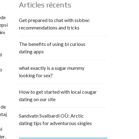
Articles récents
ede
Get prepared to chat with ssbbw:
epsi
recommendations and tricks
ânı
The benefits of using bi curious
dating apps
l
what exactly is a sugar mummy
o
looking for sex?
How to get started with local cougar
dating on our site
 de
ntaj
Sandvatn Svalbardi OÜ: Arctic
dating tips for adventurous singles
el
er,