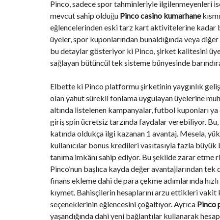
Pinco, sadece spor tahminleriyle ilgilenmeyenleri ise
mevcut sahip olduğu
Pinco casino kumarhane
kısmı
F
eğlencelerinden eski tarz kart aktivitelerine kad
I
S
üyeler, spor kuponlarından bunaldığında veya diğer
C
A
bu detaylar gösteriyor ki Pinco, şirket kalitesini ü
L
sağlayan bütüncül tek sisteme bünyesinde barındır
I
T
É
Elbette ki Pinco platformu şirketinin yaygınlık gel
&
C
olan yahut sürekli fonlama uygulayan üyelerine muht
O
altında listelenen kampanyalar, futbol kuponları y
N
S
giriş
spin ücretsiz tarzında faydalar verebiliyor. B
E
I
katında oldukça ilgi kazanan 1 avantaj. Mesela, yü
L
kullanıcılar bonus kredileri vasıtasıyla fazla büyük b
tanıma imkânı sahip ediyor. Bu şekilde zarar etme ri
D
Pinco’nun başlıca kayda değer avantajlarından tek 
E
S
finans ekleme dahi de para çekme adımlarında hızlı 
I
G
kıymet. Bahisçilerin hesaplarını arzu ettikleri vaki
N
seçeneklerinin eğlencesini çoğaltıyor. Ayrıca
Pinco 
D
’
yaşandığında dahi yeni bağlantılar kullanarak hes
I