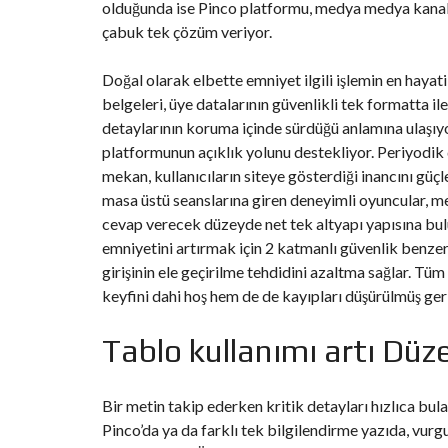
olduğunda ise Pinco platformu, medya medya kanallar
çabuk tek çözüm veriyor.
Doğal olarak elbette emniyet ilgili işlemin en hayati
belgeleri, üye datalarının güvenlikli tek formatta il
detaylarının koruma içinde sürdüğü anlamına ulaşıyor
platformunun açıklık yolunu destekliyor. Periyodik
mekan, kullanıcıların siteye gösterdiği inancını güç
masa üstü seanslarına giren deneyimli oyuncular, me
cevap verecek düzeyde net tek altyapı yapısına bu
emniyetini artırmak için 2 katmanlı güvenlik benzer
girişinin ele geçirilme tehdidini azaltma sağlar. Tü
keyfini dahi hoş hem de de kayıpları düşürülmüş ge
Tablo kullanımı artı Düze
Bir metin takip ederken kritik detayları hızlıca bu
Pinco’da ya da farklı tek bilgilendirme yazıda, vurg