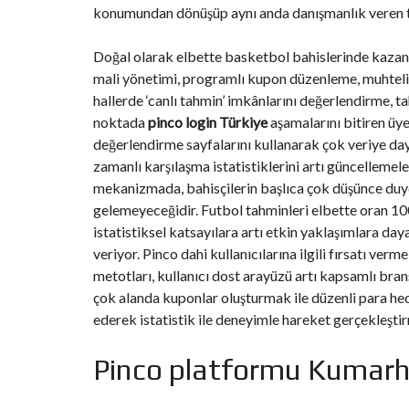
T
konumundan dönüşüp aynı anda danışmanlık veren 
I
O
N
Doğal olarak elbette basketbol bahislerinde kazanç ya
mali yönetimi, programlı kupon düzenleme, muhteli
C
hallerde ‘canlı tahmin’ imkânlarını değerlendirme, ta
O
M
noktada
pinco login Türkiye
aşamalarını bitiren üye
M
değerlendirme sayfalarını kullanarak çok veriye day
U
N
zamanlı karşılaşma istatistiklerini artı güncellemeler
I
mekanizmada, bahisçilerin başlıca çok düşünce duydu
C
A
gelemeyeceğidir. Futbol tahminleri elbette oran 100 
T
I
istatistiksel katsayılara artı etkin yaklaşımlara d
O
veriyor. Pinco dahi kullanıcılarına ilgili fırsatı ve
N
&
metotları, kullanıcı dost arayüzü artı kapsamlı branş
P
çok alanda kuponlar oluşturmak ile düzenli para he
U
B
ederek istatistik ile deneyimle hareket gerçekleştirm
L
I
C
Pinco platformu Kumarhan
I
T
É