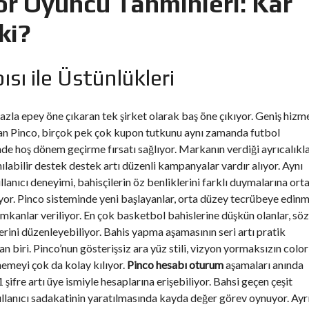
or Oyuncu Tahminleri: Kâr
ki?
sı ile Üstünlükleri
fazla epey öne çıkaran tek şirket olarak baş öne çıkıyor. Geniş hizm
nınan Pinco, birçok pek çok kupon tutkunu aynı zamanda futbol
nde hoş dönem geçirme fırsatı sağlıyor. Markanın verdiği ayrıcalıkl
labilir destek destek artı düzenli kampanyalar vardır alıyor. Aynı
llanıcı deneyimi, bahisçilerin öz benliklerini farklı duymalarına ort
or. Pinco sisteminde yeni başlayanlar, orta düzey tecrübeye edinm
imkanlar veriliyor. En çok basketbol bahislerine düşkün olanlar, söz
lerini düzenleyebiliyor. Bahis yapma aşamasının seri artı pratik
 biri. Pinco’nun gösterişsiz ara yüz stili, vizyon yormaksızın color
enemeyi çok da kolay kılıyor.
Pinco hesabı oturum
aşamaları anında
 şifre artı üye ismiyle hesaplarına erişebiliyor. Bahsi geçen çeşit
kullanıcı sadakatinin yaratılmasında kayda değer görev oynuyor. Ayr