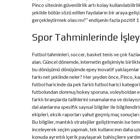
Pinco sitesinin güvenilirlik artı kolay kullanılabili
N
T
şekilde bütün sözü edilen faydaların bir araya geli
É
gerçekleştirmek olası mı?” endişenin fazla pozitif
R
I
E
U
Spor Tahminlerinde İşleyi
R
C
Futbol tahminleri, soccer, basket tenis ve çok faz
O
alan. Güncel dönemde, internetin gelişimiyle birlikt
N
C
bu dönüşümü dönüşümde epey inovatif yaklaşımlar or
I
E
farkı net şeklinde neler? Her şeyden önce, Pinco, kaps
R
futbol haricinde da pek farklı futbol harici kateg
G
E
futbolundan donmuş hokey sporuna, voleyboldan elek
R
farklı branşlarda talihlerini sınamalarına ve dolayısıy
I
E
dal alanlarına spesifik sayısal bilgiler ile bilgilendi
&
ekipleri, eksik raporları yahut geçmiş maç sonuçları
R
E
Bu bilgiler, mantıklı stratejiler geliştirmenin ise tem
L
O
inceleyerek seçim yapmak, tek kullanıcının daha uzun 
C
konuda ayrıntılı içerik paylaşarak bahisçilere yardı
A