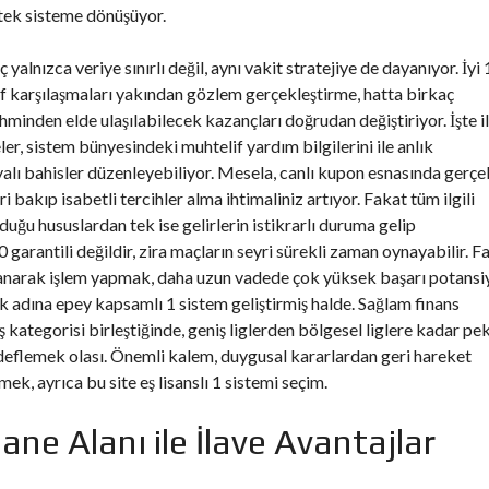
tek sisteme dönüşüyor.
lnızca veriye sınırlı değil, aynı vakit stratejiye de dayanıyor. İyi 
f karşılaşmaları yakından gözlem gerçekleştirme, hatta birkaç
hminden elde ulaşılabilecek kazançları doğrudan değiştiriyor. İşte il
ler, sistem bünyesindeki muhtelif yardım bilgilerini ile anlık
alı bahisler düzenleyebiliyor. Mesela, canlı kupon esnasında gerçe
i bakıp isabetli tercihler alma ihtimaliniz artıyor. Fakat tüm ilgili
ğu hususlardan tek ise gelirlerin istikrarlı duruma gelip
garantili değildir, zira maçların seyri sürekli zaman oynayabilir. F
ayanarak işlem yapmak, daha uzun vadede çok yüksek başarı potansiy
rmek adına epey kapsamlı 1 sistem geliştirmiş halde. Sağlam finans
 kategorisi birleştiğinde, geniş liglerden bölgesel liglere kadar pe
deflemek olası. Önemli kalem, duygusal kararlardan geri hareket
ek, ayrıca bu site eş lisanslı 1 sistemi seçim.
e Alanı ile İlave Avantajlar