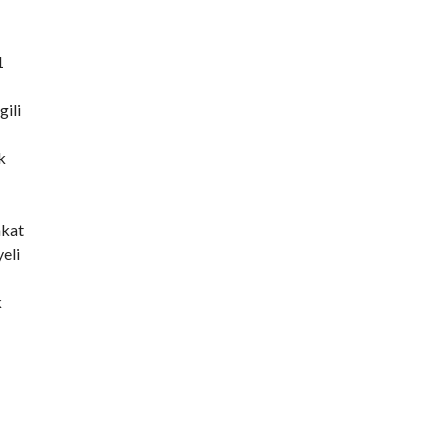
1
gili
k
akat
eli
k