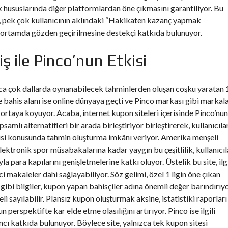
rlik hususlarında diğer platformlardan öne çıkmasını garantiliyor. Bu
şi, pek çok kullanıcının aklındaki “Hakikaten kazanç yapmak
 1 ortamda gözden geçirilmesine destekçi katkıda bulunuyor.
ş ile Pinco’nun Etkisi
laca çok dallarda oynanabilecek tahminlerden oluşan coşku yaratan 
e bahis alanı ise online dünyaya geçti ve Pinco markası gibi markal
taya koyuyor. Acaba, internet kupon siteleri içerisinde Pinco’nun
amlı alternatifleri bir arada birleştiriyor birleştirerek, kullanıcıla
orisi konusunda tahmin oluşturma imkânı veriyor. Amerika menşeli
tronik spor müsabakalarına kadar yaygın bu çeşitlilik, kullanıcıl
la para kapılarını genişletmelerine katkı oluyor. Üstelik bu site, ilgi
rici makaleler dahi sağlayabiliyor. Söz gelimi, özel 1 ligin öne çıkan
 gibi bilgiler, kupon yapan bahisçiler adına önemli değer barındırıyo
eli sayılabilir. Plansız kupon oluşturmak aksine, istatistiki raporları
perspektifte kar elde etme olasılığını artırıyor. Pinco ise ilgili
mcı katkıda bulunuyor. Böylece site, yalnızca tek kupon sitesi