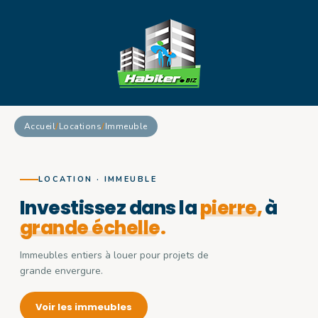
Accueil
/
Locations
/
Immeuble
LOCATION · IMMEUBLE
Investissez
dans
la
pierre,
à
grande échelle.
Immeubles entiers à louer pour projets de
grande envergure.
Voir les immeubles