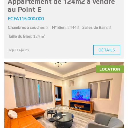
Appartement de 124m2 à vendre
au Point E
FCFA115.000.000
Chambres à coucher:
2
N° Bien:
24443
Salles de Bain:
3
Taille du Bien:
124 m²
DÉTAILS
Depuis 4 jours
LOCATION