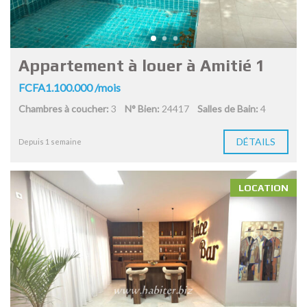
Appartement à louer à Amitié 1
FCFA1.100.000 /mois
Chambres à coucher:
3
N° Bien:
24417
Salles de Bain:
4
DÉTAILS
Depuis 1 semaine
LOCATION