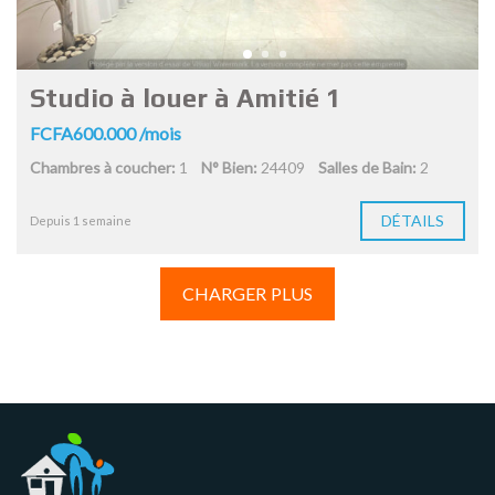
Studio à louer à Amitié 1
FCFA600.000 /mois
Chambres à coucher:
1
N° Bien:
24409
Salles de Bain:
2
DÉTAILS
Depuis 1 semaine
CHARGER PLUS