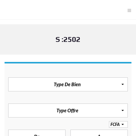
≡
S :2502
TYPE DE BIEN
Type De Bien
TYPE OFFRE
Type Offre
PRIX
FCFA