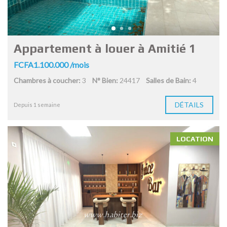
Appartement à louer à Amitié 1
FCFA1.100.000 /mois
Chambres à coucher:
3
N° Bien:
24417
Salles de Bain:
4
DÉTAILS
Depuis 1 semaine
LOCATION