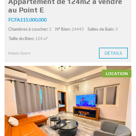
Appartement de 124m2 à vendre
au Point E
FCFA115.000.000
Chambres à coucher:
2
N° Bien:
24443
Salles de Bain:
3
Taille du Bien:
124 m²
DÉTAILS
Depuis 3 jours
LOCATION