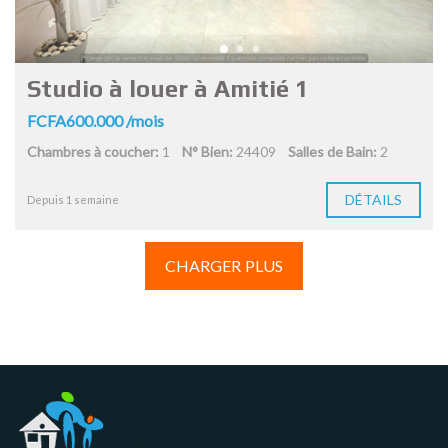
Studio à louer à Amitié 1
FCFA600.000 /mois
Chambres à coucher:
1
N° Bien:
24409
Salles de Bain:
2
DÉTAILS
Depuis 1 semaine
CHARGER PLUS